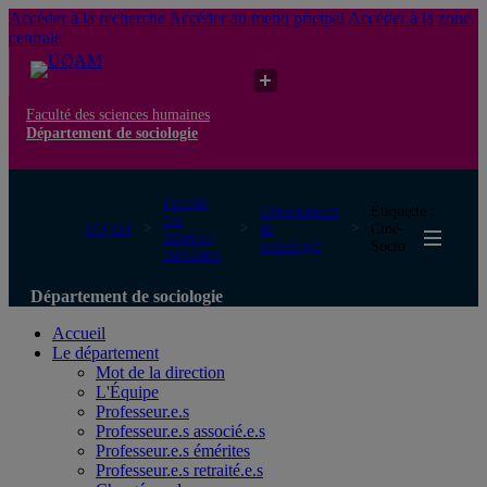
Accéder à la recherche
Accéder au menu pricipal
Accéder à la zone
centrale
Faculté des sciences humaines
Département de sociologie
Faculté
Département
Étiquette :
des
UQAM
de
Ciné-
sciences
sociologie
Socio
humaines
Département de sociologie
Accueil
Le département
Mot de la direction
L'Équipe
Professeur.e.s
Professeur.e.s associé.e.s
Professeur.e.s émérites
Professeur.e.s retraité.e.s