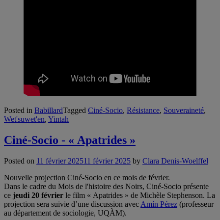
Posted in
Babillard
Tagged
Ciné-Socio
,
Résistance
,
Souveraineté
,
Wet'suwet'en
,
Yintah
Ciné-Socio - « Apatrides »
Posted on
11 février 2025
11 février 2025
by
Clara Denis-Woelffel
Nouvelle projection Ciné-Socio en ce mois de février.
Dans le cadre du Mois de l'histoire des Noirs, Ciné-Socio présente
ce
jeudi 20 février
le film « Apatrides » de Michèle Stephenson. La
projection sera suivie d’une discussion avec
Amín Pérez
(professeur
au département de sociologie, UQÀM).