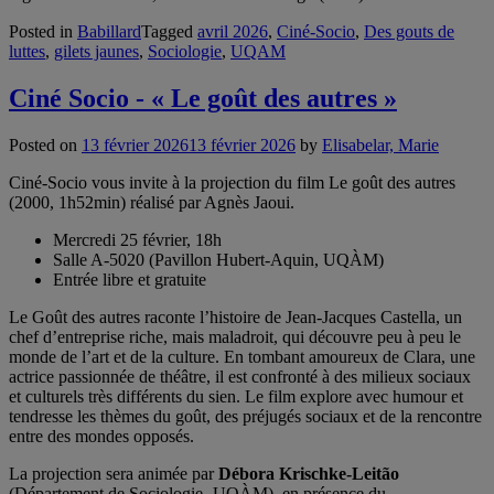
Posted in
Babillard
Tagged
avril 2026
,
Ciné-Socio
,
Des gouts de
luttes
,
gilets jaunes
,
Sociologie
,
UQAM
Ciné Socio - « Le goût des autres »
Posted on
13 février 2026
13 février 2026
by
Elisabelar, Marie
Ciné-Socio vous invite à la projection du film Le goût des autres
(2000, 1h52min) réalisé par Agnès Jaoui.
Mercredi 25 février, 18h
Salle A-5020 (Pavillon Hubert-Aquin, UQÀM)
Entrée libre et gratuite
Le Goût des autres raconte l’histoire de Jean-Jacques Castella, un
chef d’entreprise riche, mais maladroit, qui découvre peu à peu le
monde de l’art et de la culture. En tombant amoureux de Clara, une
actrice passionnée de théâtre, il est confronté à des milieux sociaux
et culturels très différents du sien. Le film explore avec humour et
tendresse les thèmes du goût, des préjugés sociaux et de la rencontre
entre des mondes opposés.
La projection sera animée par
Débora Krischke-Leitão
(Département de Sociologie -UQÀM), en présence du