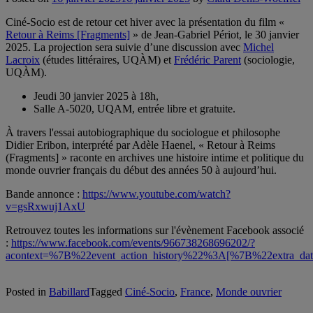
Ciné-Socio est de retour cet hiver avec la présentation du film «
Retour à Reims [Fragments]
» de Jean-Gabriel Périot, le 30 janvier
2025. La projection sera suivie d’une discussion avec
Michel
Lacroix
(études littéraires, UQÀM) et
Frédéric Parent
(sociologie,
UQÀM).
Jeudi 30 janvier 2025 à 18h,
Salle A-5020, UQAM, entrée libre et gratuite.
À
travers l'essai autobiographique du sociologue et philosophe
Didier Eribon, interprété par Adèle Haenel, « Retour à Reims
(Fragments] » raconte en archives une histoire intime et politique du
monde ouvrier français du début des années 50 à aujourd’hui.
Bande annonce :
https://www.youtube.com/watch?
v=gsRxwuj1AxU
Retrouvez toutes les informations sur l'évènement Facebook associé
:
https://www.facebook.com/events/966738268696202/?
acontext=%7B%22event_action_history%22%3A[%7B%22ext
Posted in
Babillard
Tagged
Ciné-Socio
,
France
,
Monde ouvrier