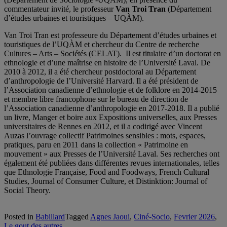
commentateur invité, le professeur
Van Troi Tran
(Département
d’études urbaines et touristiques – UQÀM).
Van Troi Tran est professeure du Département d’études urbaines et
touristiques de l’UQÀM et chercheur du Centre de recherche
Cultures – Arts – Sociétés (CELAT). Il est titulaire d’un doctorat en
ethnologie et d’une maîtrise en histoire de l’Université Laval. De
2010 à 2012, il a été chercheur postdoctoral au Département
d’anthropologie de l’Université Harvard. Il a été président de
l’Association canadienne d’ethnologie et de folklore en 2014-2015
et membre libre francophone sur le bureau de direction de
l’Association canadienne d’anthropologie en 2017-2018. Il a publié
un livre, Manger et boire aux Expositions universelles, aux Presses
universitaires de Rennes en 2012, et il a codirigé avec Vincent
Auzas l’ouvrage collectif Patrimoines sensibles : mots, espaces,
pratiques, paru en 2011 dans la collection « Patrimoine en
mouvement » aux Presses de l’Université Laval. Ses recherches ont
également été publiées dans différentes revues internationales, telles
que Ethnologie Française, Food and Foodways, French Cultural
Studies, Journal of Consumer Culture, et Distinktion: Journal of
Social Theory.
Posted in
Babillard
Tagged
Agnes Jaoui
,
Ciné-Socio
,
Fevrier 2026
,
Le gout des autres