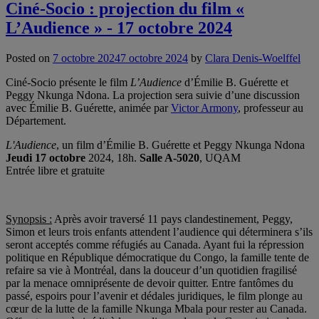
Ciné-Socio : projection du film «
L’Audience » - 17 octobre 2024
Posted on
7 octobre 2024
7 octobre 2024
by
Clara Denis-Woelffel
Ciné-Socio présente le film
L’Audience
d’Émilie B. Guérette et
Peggy Nkunga Ndona. La projection sera suivie d’une discussion
avec Émilie B. Guérette, animée par
Victor Armony
, professeur au
Département.
L'Audience
, un film d’Émilie B. Guérette et Peggy Nkunga Ndona
Jeudi 17 octobre
2024, 18h.
Salle A-5020
, UQAM
Entrée libre et gratuite
Synopsis :
Après avoir traversé 11 pays clandestinement, Peggy,
Simon et leurs trois enfants attendent l’audience qui déterminera s’ils
seront acceptés comme réfugiés au Canada. Ayant fui la répression
politique en République démocratique du Congo, la famille tente de
refaire sa vie à Montréal, dans la douceur d’un quotidien fragilisé
par la menace omniprésente de devoir quitter. Entre fantômes du
passé, espoirs pour l’avenir et dédales juridiques, le film plonge au
cœur de la lutte de la famille Nkunga Mbala pour rester au Canada.