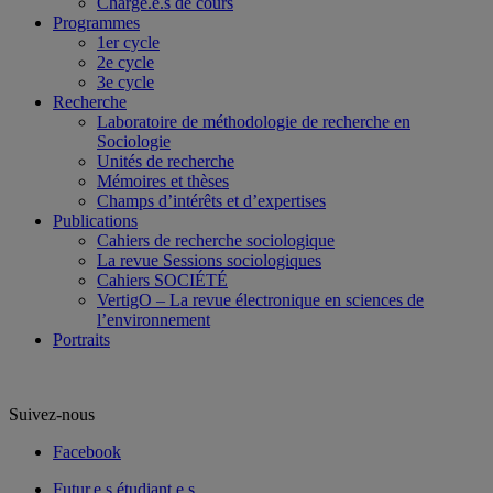
Chargé.e.s de cours
Programmes
1er cycle
2e cycle
3e cycle
Recherche
Laboratoire de méthodologie de recherche en
Sociologie
Unités de recherche
Mémoires et thèses
Champs d’intérêts et d’expertises
Publications
Cahiers de recherche sociologique
La revue Sessions sociologiques
Cahiers SOCIÉTÉ
VertigO – La revue électronique en sciences de
l’environnement
Portraits
Suivez-nous
Facebook
Futur.e.s étudiant.e.s