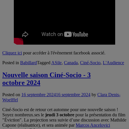
Cliquez ici
pour accéder à l'évènement facebook associé.
Posted in
Babillard
Tagged
ASile
,
Canada
,
Ciné-Socio
,
L'Audience
Nouvelle saison Ciné-Socio - 3
octobre 2024
Posted on
16 septembre 2024
16 septembre 2024
by
Clara Denis-
Woelffel
Ciné-Socio est de retour cet automne pour une nouvelle saison !
Soyez nombreux.ses le
jeudi 3 octobre
pour la présentation du film
"Éviction". La projection sera suivie d’une discussion avec Mathilde
Capone (réalisatrice), et sera animée par
Marcos Ancelovici