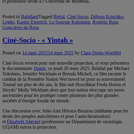
et professeur invité à l’Université de Montréal.
Posted in
Babillard
Tagged
Brésil
,
Ciné-Socio
,
Débora Krischke-
Leitão
,
Karine Emerich
,
La Sagesse Kaingang
,
Rogério Reus
Gonçalves da Rosa
Ciné-Socio - « Yintah »
Posted on
14 mars 2025
14 mars 2025
by
Clara Denis-Woelffel
Ciné-Socio revient pour une nouvelle projection, et vous présentera
le documentaire
Yintah
, ce jeudi 20 mars 2025. Réalisé par Michael
Toledano, Jennifer Wickham et Brenda Michell, ce film raconte le
combat de la Première Nation Wet’suwet’en pour sa souveraineté.
Tourné sur plus de dix ans, le film suit Howilhkat Freda Huson et
Sleydo’ Molly Wickham alors que leur nation réoccupe ses terres
ancestrales pour les protéger contre plusieurs des plus grandes
sociétés d’énergie fossile du monde.
Une discussion avec Jolie-Ann Héroux-Brazeau (militante pour les
droits des peuples autochtones et pour l’autochtonisation)
et
Élisabeth Abergel
(professeure au Département de sociologie,
UQAM) suivra la projection.