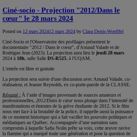
Ciné-socio - Projection "2012/Dans le
cœur" le 28 mars 2024
Posted on
12 mars 2024
12 mars 2024
by
Clara Denis-Woelffel
Ciné-Socio et l'Observatoire des profilages présentent le
documentaire "2012 / Dans le coeur", d'Arnaud Valade et de
Rodrigue Jean (2023). La projection aura lieu le
jeudi 28 mars
2024 à
18h
, salle Salle
DS-R525
, à l'UQAM.
L'entrée est libre et gratuite
La projection sera suivie d'une discussion avec Arnaud Valade, co-
réalisateur, et Jeanne Reynolds, ex co-porte-parole de la CLASSE.
Résumé :
À l’aide d’images provenant de sources amateurs et
professionnelles,
2012/Dans le cœur
nous plonge dans l’intensité de
manifestations et émeutes de la grève étudiante de 2012. Si le film
nous met face à la brutalité de la police, il rappelle aussi la puissance
de ce moment historique qui a fait vaciller les pouvoirs politiques et
médiatiques au Québec. Accompagnée d’une narration sans
compromis à laquelle Safia Nolin prête sa voix, cette œuvre ravive
la flamme qui a marqué toute une génération et pose la question de