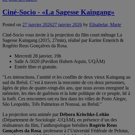
Ciné-Socio - «La Sagesse Kaingang»
Posted on
27 janvier 2026
27 janvier 2026
by
Elisabelar, Marie
Ciné-Socio vous invite à la projection du film court métrage La
Sagesse Kaingang (2015, 27min), réalisé par Karine Emerich &
Rogério Reus Gonçalves da Rosa.
Mercredi 28 janvier, 19h
Salle A-5020 (Pavillon Hubert-Aquin, UQÀM)
Entrée libre et gratuite.
"Les interactions, l’amitié et les conflits de deux vieux Kaingang au
sud du Brésil. C’est à travers la rencontre de ces deux personnes,
âgées de plus de quatre-vingt-dix ans, que nous avons enregistré la
mémoire, les rites de guérison et la lutte politique de ce peuple, lié à
la forêt. Ces rencontres ont eu lieu dans les villes de Porto Alegre,
São Leopoldo, Três Palmeiras et Nonoai, au Brésil."
La projection sera animée par
Débora Krischke-Leitão
(Département de Sociologie -UQÀM), en présence d’un des
réalisateurs du film, l’anthropologue brésilien
Rogério Reus
Gonçalves da Rosa
, professeur à l’Université Fédérale de Pelotas,