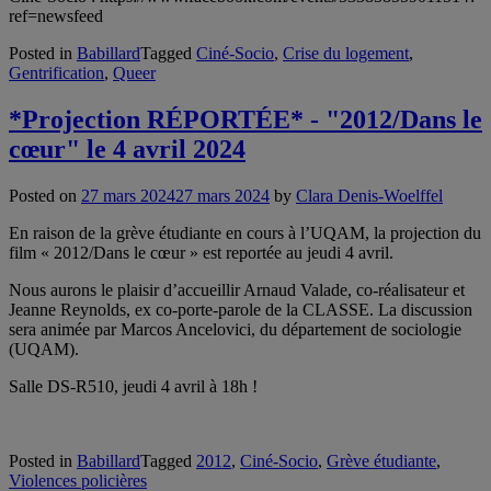
ref=newsfeed
Posted in
Babillard
Tagged
Ciné-Socio
,
Crise du logement
,
Gentrification
,
Queer
*Projection RÉPORTÉE* - "2012/Dans le
cœur" le 4 avril 2024
Posted on
27 mars 2024
27 mars 2024
by
Clara Denis-Woelffel
En raison de la grève étudiante en cours à l’UQAM, la projection du
film « 2012/Dans le cœur » est reportée au jeudi 4 avril.
Nous aurons le plaisir d’accueillir Arnaud Valade, co-réalisateur et
Jeanne Reynolds, ex co-porte-parole de la CLASSE. La discussion
sera animée par Marcos Ancelovici, du département de sociologie
(UQAM).
Salle DS-R510, jeudi 4 avril à 18h !
Posted in
Babillard
Tagged
2012
,
Ciné-Socio
,
Grève étudiante
,
Violences policières