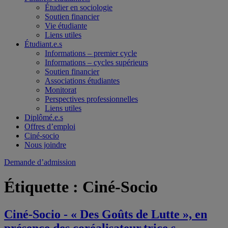
Étudier en sociologie
Soutien financier
Vie étudiante
Liens utiles
Étudiant.e.s
Informations – premier cycle
Informations – cycles supérieurs
Soutien financier
Associations étudiantes
Monitorat
Perspectives professionnelles
Liens utiles
Diplômé.e.s
Offres d’emploi
Ciné-socio
Nous joindre
Demande d’admission
Étiquette :
Ciné-Socio
Ciné-Socio - « Des Goûts de Lutte », en
présence des coréalisateur.trice.s