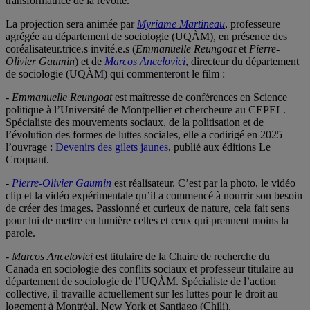
transformatrice de la révolte.
La projection sera animée par
Myriame Martineau
, professeure
agrégée au département de sociologie (UQÀM), en présence des
coréalisateur.trice.s invité.e.s (
Emmanuelle Reungoat
et
Pierre-
Olivier Gaumin
) et de
Marcos Ancelovici
, directeur du département
de sociologie (UQÀM) qui commenteront le film :
-
Emmanuelle Reungoat
est maîtresse de conférences en Science
politique à l’Université de Montpellier et chercheure au CEPEL.
Spécialiste des mouvements sociaux, de la politisation et de
l’évolution des formes de luttes sociales, elle a codirigé en 2025
l’ouvrage :
Devenirs des gilets jaunes
, publié aux éditions Le
Croquant.
-
Pierre-Olivier Gaumin
est réalisateur. C’est par la photo, le vidéo
clip et la vidéo expérimentale qu’il a commencé à nourrir son besoin
de créer des images. Passionné et curieux de nature, cela fait sens
pour lui de mettre en lumière celles et ceux qui prennent moins la
parole.
-
Marcos Ancelovici
est titulaire de la Chaire de recherche du
Canada en sociologie des conflits sociaux et professeur titulaire au
département de sociologie de l’UQÀM. Spécialiste de l’action
collective, il travaille actuellement sur les luttes pour le droit au
logement à Montréal, New York et Santiago (Chili).