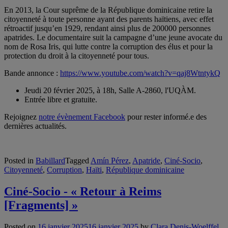
En 2013, la Cour suprême de la République dominicaine retire la
citoyenneté à toute personne ayant des parents haïtiens, avec effet
rétroactif jusqu’en 1929, rendant ainsi plus de 200000 personnes
apatrides. Le documentaire suit la campagne d’une jeune avocate du
nom de Rosa Iris, qui lutte contre la corruption des élus et pour la
protection du droit à la citoyenneté pour tous.
Bande annonce :
https://www.youtube.com/watch?v=qaj8WtntykQ
Jeudi 20 février 2025, à 18h, Salle A-2860, l'UQÀM.
Entrée libre et gratuite.
Rejoignez
notre évènement Facebook
pour rester informé.e des
dernières actualités.
Posted in
Babillard
Tagged
Amín Pérez
,
Apatride
,
Ciné-Socio
,
Citoyenneté
,
Corruption
,
Haïti
,
République dominicaine
Ciné-Socio - « Retour à Reims
[Fragments] »
Posted on
16 janvier 2025
16 janvier 2025
by
Clara Denis-Woelffel