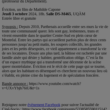
(professeur du Département).
Éviction, un film de Mathilde Capone
Jeudi 3 octobre
2024, 18h.
Salle DS-M465
, UQÀM
Entrée libre et gratuite
Synopsis :
Depuis 2010, Parthenais accueille entre ses murs la vie de
toute une communauté queer. Iels sont gay, lesbiennes, trans et
vivent ensemble dans le quartier Centre-Sud en plein cœur de
Montréal. Entre les partys qui accueillent parfois plus de deux cents
personnes jusqu’au petit matin, les soupers collectifs, les grandes
joies et les petits désespoirs, ce vieil appartement a transformé la vie
de ses locataires. Douze ans plus tard, la bâtisse est rachetée par une
famille aisée qui désire y habiter, gentrification oblige. C’est la fin
d’un espace mythique qui a transformé une décennie de la scène
queer montréalaise. Éviction est le récit de cette page qui se tourne,
alors que les habitant·es désemparé·es cherchent un nouveau lieu où
s’établir, en pleine crise du logement et de spéculation foncière.
Bande annonce :
https://www.youtube.com/watch?
v=UXvYbjh76iU&t=1s
Rejoignez notre
évènement Facebook
pour suivre l'actualité de
Ciné-Socio : https://www.facebook.com/events/533858559011514?