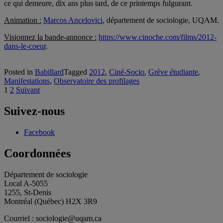
ce qui demeure, dix ans plus tard, de ce printemps fulgurant.
Animation :
Marcos Ancelovici
, département de sociologie, UQAM.
Visionnez la bande-annonce :
https://www.cinoche.com/films/2012-
dans-le-coeur
.
Posted in
Babillard
Tagged
2012
,
Ciné-Socio
,
Grève étudiante
,
Manifestations
,
Observatoire des profilages
Pagination
1
2
Suivant
des
Suivez-nous
publications
Facebook
Coordonnées
Département de sociologie
Local A-5055
1255, St-Denis
Montréal (Québec) H2X 3R9
Courriel : sociologie@uqam.ca