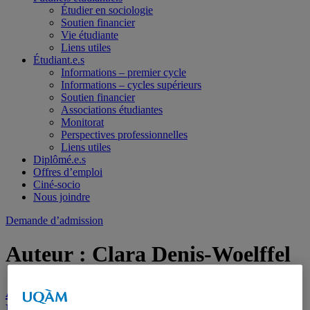
Étudier en sociologie
Soutien financier
Vie étudiante
Liens utiles
Étudiant.e.s
Informations – premier cycle
Informations – cycles supérieurs
Soutien financier
Associations étudiantes
Monitorat
Perspectives professionnelles
Liens utiles
Diplômé.e.s
Offres d’emploi
Ciné-socio
Nous joindre
Demande d’admission
Auteur :
Clara Denis-Woelffel
Avis de soutenance de thèse : Félix
Dusseau - 16 juin 2025