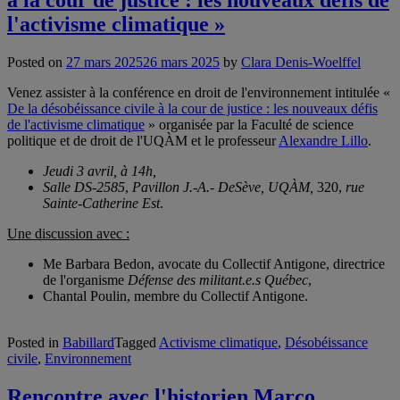
à la cour de justice : les nouveaux défis de
l'activisme climatique »
Posted on
27 mars 2025
26 mars 2025
by
Clara Denis-Woelffel
Venez assister à la conférence en droit de l'environnement intitulée «
De la désobéissance civile à la cour de justice : les nouveaux défis
de l'activisme climatique
» organisée par la Faculté de science
politique et de droit de l'UQÀM et le professeur
Alexandre Lillo
.
Jeudi 3 avril, à 14h,
Salle DS-2585
,
Pavillon J.-A.- DeSève, UQÀM,
320,
rue
Sainte-Catherine Est
.
Une discussion avec :
Me Barbara Bedon, avocate du Collectif Antigone, directrice
de l'organisme
Défense des militant.e.s
Québec
,
Chantal Poulin, membre du Collectif Antigone.
Posted in
Babillard
Tagged
Activisme climatique
,
Désobéissance
civile
,
Environnement
Rencontre avec l'historien Marco