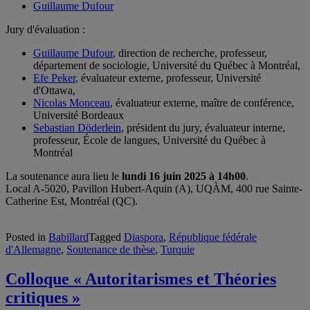
Guillaume Dufour
Jury d'évaluation :
Guillaume Dufour
, direction de recherche, professeur,
département de sociologie, Université du Québec à Montréal,
Efe Peker
, évaluateur externe, professeur, Université
d'Ottawa,
Nicolas Monceau
, évaluateur externe, maître de conférence,
Université Bordeaux
Sebastian Döderlein
, président du jury, évaluateur interne,
professeur, École de langues, Université du Québec à
Montréal
La soutenance aura lieu le
lundi 16 juin 2025 à 14h00
.
Local A-5020, Pavillon Hubert-Aquin (A), UQÀM, 400 rue Sainte-
Catherine Est, Montréal (QC).
Posted in
Babillard
Tagged
Diaspora
,
République fédérale
d'Allemagne
,
Soutenance de thèse
,
Turquie
Colloque « Autoritarismes et Théories
critiques »