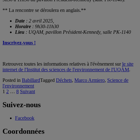
** La rencontre se déroulera en anglais.**
Date
: 2 avril 2025,
Horaire
: 9h30-11h30
Lieu
: UQAM, pavillon Président-Kennedy, salle PK-1140
Inscrivez-vous !
Retrouvez toutes les informations relatives à l'évènement sur
le site
internet de l'Institut des sciences de l'environnement de l'UQÀM
.
Posted in
Babillard
Tagged
Déchets
,
Marco Armiero
,
Science de
l'environnement
Pagination
1
2
…
8
Suivant
des
Suivez-nous
publications
Facebook
Coordonnées