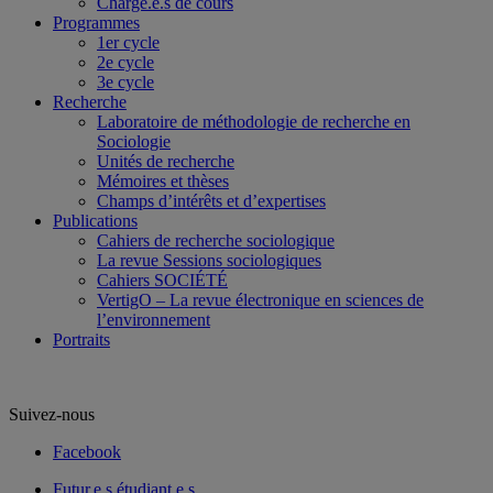
Chargé.e.s de cours
Programmes
1er cycle
2e cycle
3e cycle
Recherche
Laboratoire de méthodologie de recherche en
Sociologie
Unités de recherche
Mémoires et thèses
Champs d’intérêts et d’expertises
Publications
Cahiers de recherche sociologique
La revue Sessions sociologiques
Cahiers SOCIÉTÉ
VertigO – La revue électronique en sciences de
l’environnement
Portraits
Suivez-nous
Facebook
Futur.e.s étudiant.e.s