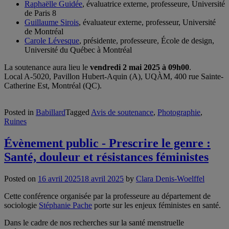
Raphaëlle Guidée
, évaluatrice externe, professeure, Université
de Paris 8
Guillaume Sirois
, évaluateur externe, professeur, Université
de Montréal
Carole Lévesque
, présidente, professeure, École de design,
Université du Québec à Montréal
La soutenance aura lieu le
vendredi 2 mai 2025 à 09h00
.
Local A-5020, Pavillon Hubert-Aquin (A), UQÀM, 400 rue Sainte-
Catherine Est, Montréal (QC).
Posted in
Babillard
Tagged
Avis de soutenance
,
Photographie
,
Ruines
Évènement public - Prescrire le genre :
Santé, douleur et résistances féministes
Posted on
16 avril 2025
18 avril 2025
by
Clara Denis-Woelffel
Cette conférence organisée par la professeure au département de
sociologie
Stéphanie Pache
porte sur les enjeux féministes en santé.
Dans le cadre de nos recherches sur la santé menstruelle