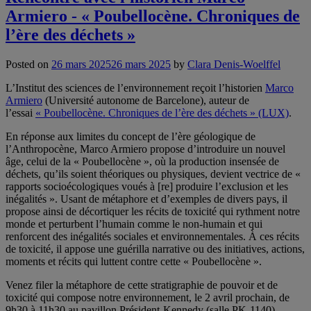
Armiero - « Poubellocène. Chroniques de
l’ère des déchets »
Posted on
26 mars 2025
26 mars 2025
by
Clara Denis-Woelffel
L’Institut des sciences de l’environnement reçoit l’historien
Marco
Armiero
(Université autonome de Barcelone), auteur de
l’essai
« Poubellocène. Chroniques de l’ère des déchets » (LUX)
.
En réponse aux limites du concept de l’ère géologique de
l’Anthropocène, Marco Armiero propose d’introduire un nouvel
âge, celui de la « Poubellocène », où la production insensée de
déchets, qu’ils soient théoriques ou physiques, devient vectrice de «
rapports socioécologiques voués à [re] produire l’exclusion et les
inégalités ». Usant de métaphore et d’exemples de divers pays, il
propose ainsi de décortiquer les récits de toxicité qui rythment notre
monde et perturbent l’humain comme le non-humain et qui
renforcent des inégalités sociales et environnementales. À ces récits
de toxicité, il appose une guérilla narrative ou des initiatives, actions,
moments et récits qui luttent contre cette « Poubellocène ».
Venez filer la métaphore de cette stratigraphie de pouvoir et de
toxicité qui compose notre environnement, le 2 avril prochain, de
9h30 à 11h30 au pavillon Président-Kennedy (salle PK-1140).