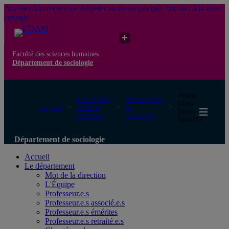
Accéder à la recherche
Accéder au menu pricipal
Accéder à la zone
centrale
Faculté des sciences humaines
Département de sociologie
Auteur :
Faculté des
Département
Clara
UQAM
sciences
de
Denis-
humaines
sociologie
Woelffel
Département de sociologie
Accueil
Le département
Mot de la direction
L'Équipe
Professeur.e.s
Professeur.e.s associé.e.s
Professeur.e.s émérites
Professeur.e.s retraité.e.s