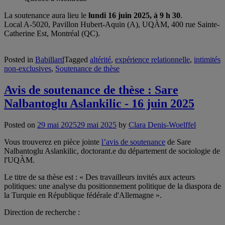
La soutenance aura lieu le
lundi
16 juin 2025, à 9 h 30
.
Local A-5020, Pavillon Hubert-Aquin (A), UQÀM, 400 rue Sainte-
Catherine Est, Montréal (QC).
Posted in
Babillard
Tagged
altérité
,
expérience relationnelle
,
intimités
non-exclusives
,
Soutenance de thèse
Avis de soutenance de thèse : Sare
Nalbantoglu Aslankilic - 16 juin 2025
Posted on
29 mai 2025
29 mai 2025
by
Clara Denis-Woelffel
Vous trouverez en pièce jointe
l’avis de soutenance
de Sare
Nalbantoglu Aslankilic, doctorant.e du département de sociologie de
l'UQÀM.
Le titre de sa thèse est : « Des travailleurs invités aux acteurs
politiques: une analyse du positionnement politique de la diaspora de
la Turquie en République fédérale d'Allemagne ».
Direction de recherche :