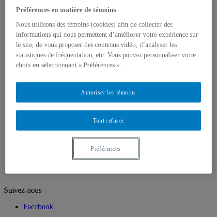
Professeur.e.s retraité.e.s
Chargé.e.s de cours
Préférences en matière de témoins
Programmes
Nous utilisons des témoins (cookies) afin de collecter des
1er cycle
informations qui nous permettent d’améliorer votre expérience sur
2e cycle
3e cycle
le site, de vous proposer des contenus vidéo, d’analyser les
Recherche
statistiques de fréquentation, etc. Vous pouvez personnaliser votre
Laboratoire de méthodologie de recherche en
choix en sélectionnant « Préférences ».
Sociologie
Unités de recherche
Mémoires et thèses
Autoriser les témoins
Champs d’intérêts et d’expertises
Publications
Cahiers de recherche sociologique
Tout refuser
La revue Sessions sociologiques
Cahiers SOCIÉTÉ
VertigO – La revue électronique en sciences de
l’environnement
Préférences
Portraits
Suivez-nous
Facebook