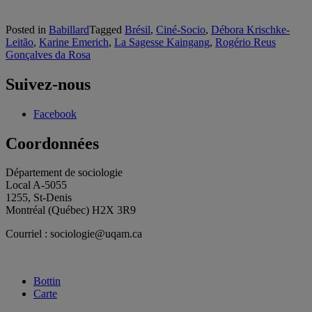
Posted in
Babillard
Tagged
Brésil
,
Ciné-Socio
,
Débora Krischke-
Leitão
,
Karine Emerich
,
La Sagesse Kaingang
,
Rogério Reus
Gonçalves da Rosa
Suivez-nous
Facebook
Coordonnées
Département de sociologie
Local A-5055
1255, St-Denis
Montréal (Québec) H2X 3R9
Courriel : sociologie@uqam.ca
Bottin
Carte