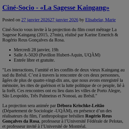
Ciné-Socio - «La Sagesse Kaingang»
Posted on
27 janvier 2026
27 janvier 2026
by
Elisabelar, Marie
Ciné-Socio vous invite à la projection du film court métrage La
Sagesse Kaingang (2015, 27min), réalisé par Karine Emerich &
Rogério Reus Gonçalves da Rosa.
Mercredi 28 janvier, 19h
Salle A-5020 (Pavillon Hubert-Aquin, UQÀM)
Entrée libre et gratuite.
"Les interactions, l’amitié et les conflits de deux vieux Kaingang au
sud du Brésil. C’est à travers la rencontre de ces deux personnes,
âgées de plus de quatre-vingt-dix ans, que nous avons enregistré la
mémoire, les rites de guérison et la lutte politique de ce peuple, lié à
la forêt. Ces rencontres ont eu lieu dans les villes de Porto Alegre,
São Leopoldo, Três Palmeiras et Nonoai, au Brésil."
La projection sera animée par
Débora Krischke-Leitão
(Département de Sociologie -UQÀM), en présence d’un des
réalisateurs du film, l’anthropologue brésilien
Rogério Reus
Gonçalves da Rosa
, professeur à l’Université Fédérale de Pelotas,
et professeur invité à l’Université de Montréal.