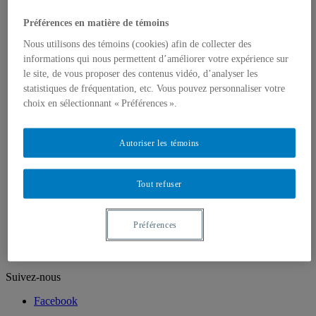
Professeur.e.s retraité.e.s
Chargé.e.s de cours
Préférences en matière de témoins
Programmes
1er cycle
Nous utilisons des témoins (cookies) afin de collecter des
2e cycle
informations qui nous permettent d’améliorer votre expérience sur
3e cycle
le site, de vous proposer des contenus vidéo, d’analyser les
Recherche
statistiques de fréquentation, etc. Vous pouvez personnaliser votre
Laboratoire de méthodologie de recherche en
Sociologie
choix en sélectionnant « Préférences ».
Unités de recherche
Mémoires et thèses
Champs d’intérêts et d’expertises
Autoriser les témoins
Publications
Cahiers de recherche sociologique
La revue Sessions sociologiques
Tout refuser
Cahiers SOCIÉTÉ
VertigO – La revue électronique en sciences de
l’environnement
Préférences
Portraits
Suivez-nous
Facebook