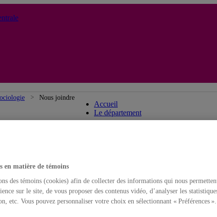
ntrale
Département de sociologie
ociologie
Nous joindre
Accueil
Le département
s en matière de témoins
ons des témoins (cookies) afin de collecter des informations qui nous permetten
ience sur le site, de vous proposer des contenus vidéo, d’analyser les statistique
on, etc. Vous pouvez personnaliser votre choix en sélectionnant « Préférences ».