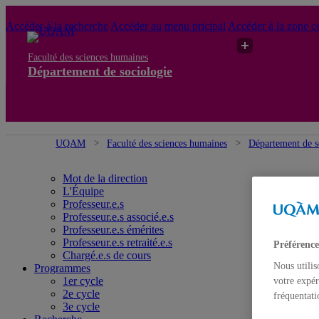
Accéder à la recherche
Accéder au menu pricipal
Accéder à la zone ce
Faculté des sciences humaines
Département de sociologie
UQAM
Faculté des sciences humaines
Département de s
Mot de la direction
L'Équipe
Professeur.e.s
Professeur.e.s associé.e.s
Professeur.e.s émérites
Professeur.e.s retraité.e.s
Préférence
Chargé.e.s de cours
Nous utilis
Programmes
1er cycle
votre expér
2e cycle
fréquentati
3e cycle