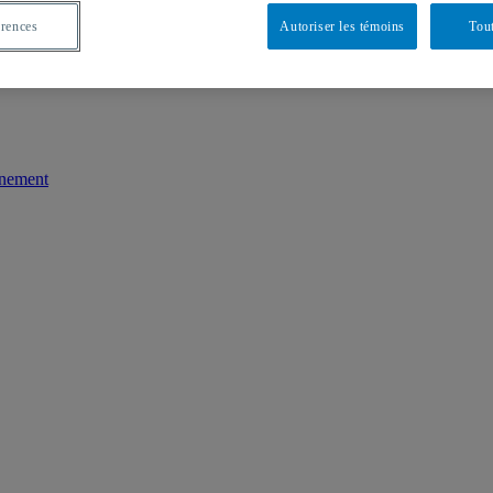
érences
Autoriser les témoins
Tout
nnement