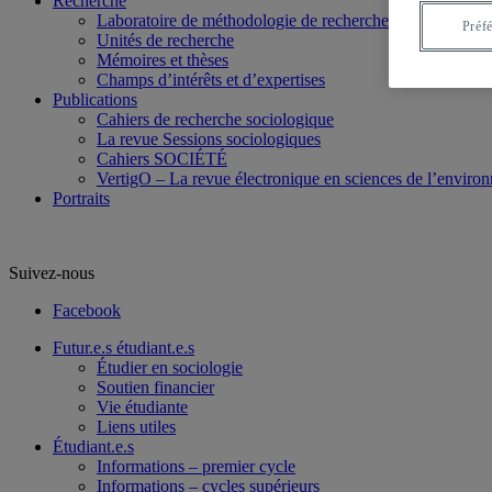
Recherche
Laboratoire de méthodologie de recherche en Sociologie
Préf
Unités de recherche
Mémoires et thèses
Champs d’intérêts et d’expertises
Publications
Cahiers de recherche sociologique
La revue Sessions sociologiques
Cahiers SOCIÉTÉ
VertigO – La revue électronique en sciences de l’enviro
Portraits
Suivez-nous
Facebook
Futur.e.s étudiant.e.s
Étudier en sociologie
Soutien financier
Vie étudiante
Liens utiles
Étudiant.e.s
Informations – premier cycle
Informations – cycles supérieurs