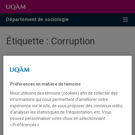
Accéder
Accéder
Accéder
à
au
à
la
menu
la
Département de sociologie
recherche
pricipal
zone
centrale
Étiquette :
Corruption
Ciné-Socio - « Apatrides »
Nouvelle projection Ciné-Socio en ce mois de février.
Préférences en matière de témoins
Dans le cadre du Mois de l'histoire des Noirs, Ciné-Socio
Nous utilisons des témoins (cookies) afin de collecter des
présente ce
jeudi 20 février
le film « Apatrides » de
informations qui nous permettent d’améliorer votre
Michèle Stephenson. La projection sera suivie d’une
expérience sur le site, de vous proposer des contenus vidéo,
discussion avec
Amín Pérez
(professeur au
d’analyser les statistiques de fréquentation, etc. Vous
département de sociologie, UQÀM).
pouvez personnaliser votre choix en sélectionnant
« Préférences ».
En 2013, la Cour suprême de la République dominicaine