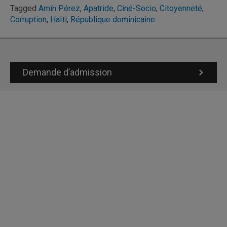
Tagged
Amín Pérez
,
Apatride
,
Ciné-Socio
,
Citoyenneté
,
Corruption
,
Haïti
,
République dominicaine
Demande d’admission