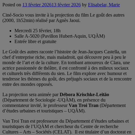
Posted on
13 février 2026
13 février 2026
by
Elisabelar, Marie
Ciné-Socio vous invite à la projection du film Le goût des autres
(2000, 1h52min) réalisé par Agnès Jaoui.
Mercredi 25 février, 18h
Salle A-5020 (Pavillon Hubert-Aquin, UQÀM)
Entrée libre et gratuite
Le Goût des autres raconte l’histoire de Jean-Jacques Castella, un
chef d’entreprise riche, mais maladroit, qui découvre peu à peu le
monde de l’art et de la culture. En tombant amoureux de Clara, une
actrice passionnée de théâtre, il est confronté à des milieux sociaux
et culturels très différents du sien. Le film explore avec humour et
tendresse les thèmes du goût, des préjugés sociaux et de la rencontre
entre des mondes opposés.
La projection sera animée par
Débora Krischke-Leitão
(Département de Sociologie -UQÀM), en présence du
commentateur invité, le professeur
Van Troi Tran
(Département
d’études urbaines et touristiques – UQÀM).
Van Troi Tran est professeure du Département d’études urbaines et
touristiques de l’UQÀM et chercheur du Centre de recherche
Cultures – Arts – Sociétés (CELAT). Il est titulaire d’un doctorat en