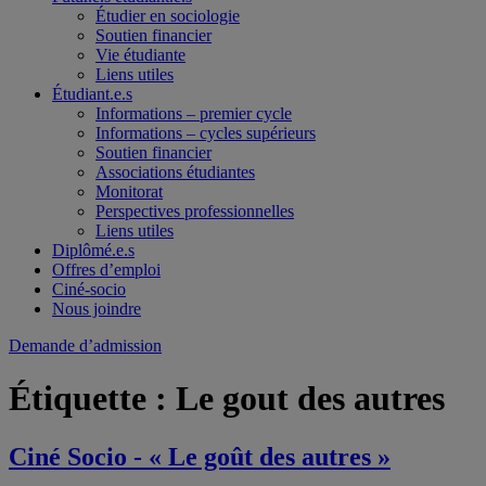
Étudier en sociologie
Soutien financier
Vie étudiante
Liens utiles
Étudiant.e.s
Informations – premier cycle
Informations – cycles supérieurs
Soutien financier
Associations étudiantes
Monitorat
Perspectives professionnelles
Liens utiles
Diplômé.e.s
Offres d’emploi
Ciné-socio
Nous joindre
Demande d’admission
Étiquette :
Le gout des autres
Ciné Socio - « Le goût des autres »