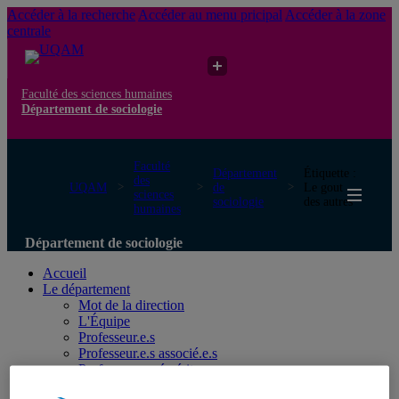
Accéder à la recherche
Accéder au menu pricipal
Accéder à la zone
centrale
Faculté des sciences humaines
Département de sociologie
Faculté
Département
Étiquette :
des
UQAM
de
Le gout
sciences
sociologie
des autres
humaines
Département de sociologie
Accueil
Le département
Mot de la direction
L'Équipe
Professeur.e.s
Professeur.e.s associé.e.s
Professeur.e.s émérites
Professeur.e.s retraité.e.s