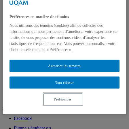
Chargé.e.s de cours
Programmes
1er cycle
2e cycle
Préférences en matière de témoins
3e cycle
Nous utilisons des témoins (cookies) afin de collecter des
Recherche
informations qui nous permettent d’améliorer votre expérience sur
Laboratoire de méthodologie de recherche en
Sociologie
le site, de vous proposer des contenus vidéo, d’analyser les
Unités de recherche
statistiques de fréquentation, etc. Vous pouvez personnaliser votre
Mémoires et thèses
choix en sélectionnant « Préférences ».
Champs d’intérêts et d’expertises
Publications
Cahiers de recherche sociologique
Autoriser les témoins
La revue Sessions sociologiques
Cahiers SOCIÉTÉ
VertigO – La revue électronique en sciences de
Tout refuser
l’environnement
Portraits
Préférences
Suivez-nous
Facebook
Futur.e.s étudiant.e.s