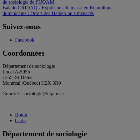
de sociologie de l’UQAM
de
Balado CRIDAQ - Expulsions de masse en République
l'article
dominicaine : Droits des Haïtien-ne-s menacés
Suivez-nous
Facebook
Coordonnées
Département de sociologie
Local A-5055
1255, St-Denis
Montréal (Québec) H2X 3R9
Courriel : sociologie@uqam.ca
Bottin
Carte
Département de sociologie