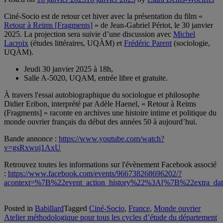
Ciné-Socio est de retour cet hiver avec la présentation du film «
Retour à Reims [Fragments]
» de Jean-Gabriel Périot, le 30 janvier
2025. La projection sera suivie d’une discussion avec
Michel
Lacroix
(études littéraires, UQÀM) et
Frédéric Parent
(sociologie,
UQÀM).
Jeudi 30 janvier 2025 à 18h,
Salle A-5020, UQAM, entrée libre et gratuite.
À
travers l'essai autobiographique du sociologue et philosophe
Didier Eribon, interprété par Adèle Haenel, « Retour à Reims
(Fragments] » raconte en archives une histoire intime et politique du
monde ouvrier français du début des années 50 à aujourd’hui.
Bande annonce :
https://www.youtube.com/watch?
v=gsRxwuj1AxU
Retrouvez toutes les informations sur l'évènement Facebook associé
:
https://www.facebook.com/events/966738268696202/?
acontext=%7B%22event_action_history%22%3A[%7B%22ext
Posted in
Babillard
Tagged
Ciné-Socio
,
France
,
Monde ouvrier
Navigation
Atelier méthodologique pour tous les cycles d’étude du département