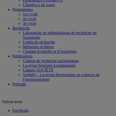
Professeur.e.s retraité.e.s
Chargé.e.s de cours
Programmes
1er cycle
2e cycle
3e cycle
Recherche
Laboratoire de méthodologie de recherche en
Sociologie
Unités de recherche
Mémoires et thèses
Champs d’intérêts et d’expertises
Publications
Cahiers de recherche sociologique
La revue Sessions sociologiques
Cahiers SOCIÉTÉ
VertigO – La revue électronique en sciences de
l’environnement
Portraits
Suivez-nous
Facebook