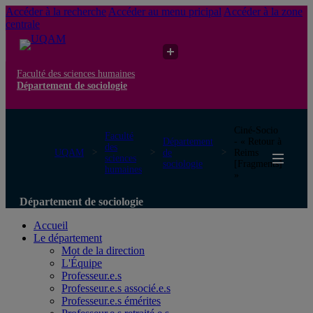
Accéder à la recherche
Accéder au menu pricipal
Accéder à la zone
centrale
Faculté des sciences humaines
Département de sociologie
Ciné-Socio
Faculté
Département
- « Retour à
des
UQAM
de
Reims
sciences
sociologie
[Fragments]
humaines
»
Département de sociologie
Accueil
Le département
Mot de la direction
L'Équipe
Professeur.e.s
Professeur.e.s associé.e.s
Professeur.e.s émérites