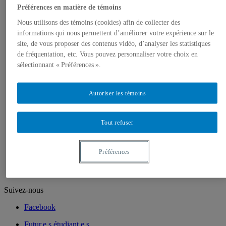
Chargé.e.s de cours
Préférences en matière de témoins
Programmes
1er cycle
Nous utilisons des témoins (cookies) afin de collecter des
2e cycle
informations qui nous permettent d’améliorer votre expérience sur le
3e cycle
site, de vous proposer des contenus vidéo, d’analyser les statistiques
Recherche
de fréquentation, etc. Vous pouvez personnaliser votre choix en
Laboratoire de méthodologie de recherche en
Sociologie
sélectionnant « Préférences ».
Unités de recherche
Mémoires et thèses
Champs d’intérêts et d’expertises
Autoriser les témoins
Publications
Cahiers de recherche sociologique
La revue Sessions sociologiques
Tout refuser
Cahiers SOCIÉTÉ
VertigO – La revue électronique en sciences de
l’environnement
Préférences
Portraits
Suivez-nous
Facebook
Futur.e.s étudiant.e.s