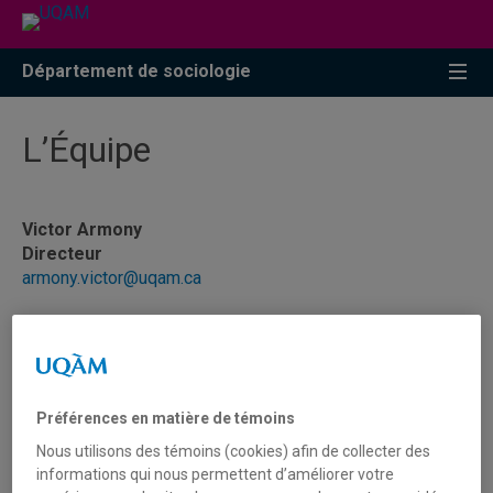
Accéder
Accéder
Accéder
à
au
à
la
menu
la
Département de sociologie
recherche
pricipal
zone
centrale
L’Équipe
Victor Armony
Directeur
armony.victor@uqam.ca
Annie Guertin
Assistante administrative
Local : A-5055
Téléphone : (514) 987-3000, poste 4387
Préférences en matière de témoins
guertin.annie@uqam.ca
Nous utilisons des témoins (cookies) afin de collecter des
informations qui nous permettent d’améliorer votre
Fatou Gueye Seck