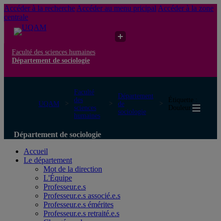
Accéder à la recherche
Accéder au menu pricipal
Accéder à la zone
centrale
Faculté des sciences humaines
Département de sociologie
Faculté
Département
des
Étiquette :
UQAM
de
sciences
Douleur
sociologie
humaines
Département de sociologie
Accueil
Le département
Mot de la direction
L'Équipe
Professeur.e.s
Professeur.e.s associé.e.s
Professeur.e.s émérites
Professeur.e.s retraité.e.s