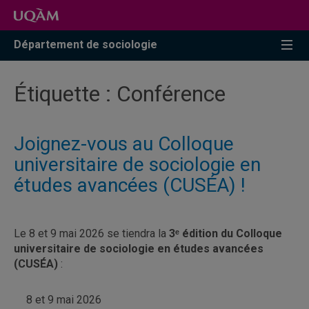
Accéder
Accéder
Accéder
à
au
à
la
menu
la
Département de sociologie
recherche
pricipal
zone
centrale
Étiquette :
Conférence
Joignez-vous au Colloque
universitaire de sociologie en
études avancées (CUSÉA) !
Le 8 et 9 mai 2026 se tiendra la
3ᵉ édition du Colloque
universitaire de sociologie en études avancées
(CUSÉA)
:
8 et 9 mai 2026