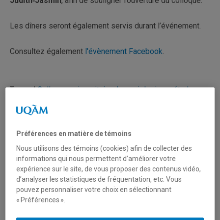
Judith‑Jasmin
, afin de souligner l’ouverture du colloque.
Les dîners seront également servis durant l’événement.
Consultez également
l'évènement Facebook
.
Tagged
Colloque universitaire de sociologie en études
avancées
,
Conférence
,
CUSÉA
,
Mai 2026
,
Sociologie
,
UQAM
Préférences en matière de témoins
Évènement public - Prescrire le
Nous utilisons des témoins (cookies) afin de collecter des
genre : Santé, douleur et
informations qui nous permettent d’améliorer votre
expérience sur le site, de vous proposer des contenus vidéo,
résistances féministes
d’analyser les statistiques de fréquentation, etc. Vous
pouvez personnaliser votre choix en sélectionnant
« Préférences ».
Cette conférence organisée par la professeure au