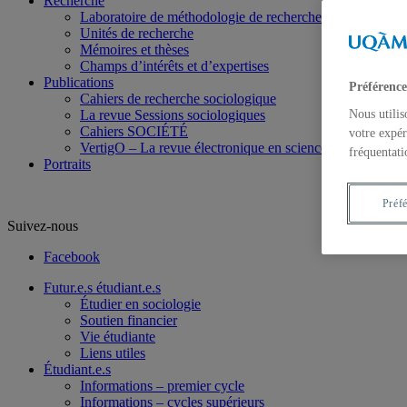
Recherche
Laboratoire de méthodologie de recherche en Sociologie
Unités de recherche
Mémoires et thèses
Champs d’intérêts et d’expertises
Publications
Préférence
Cahiers de recherche sociologique
La revue Sessions sociologiques
Nous utilis
Cahiers SOCIÉTÉ
votre expér
VertigO – La revue électronique en sciences de l’enviro
fréquentati
Portraits
Préf
Suivez-nous
Facebook
Futur.e.s étudiant.e.s
Étudier en sociologie
Soutien financier
Vie étudiante
Liens utiles
Étudiant.e.s
Informations – premier cycle
Informations – cycles supérieurs