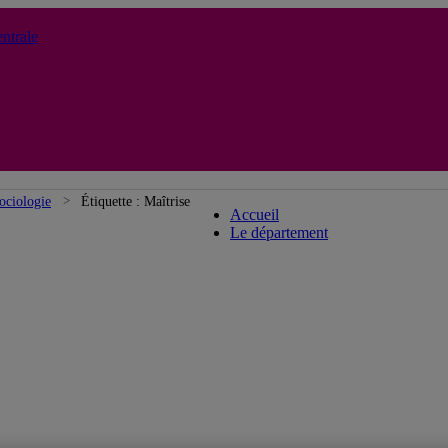
ntrale
Département de sociologie
ociologie
Étiquette :
Maîtrise
Accueil
Le département