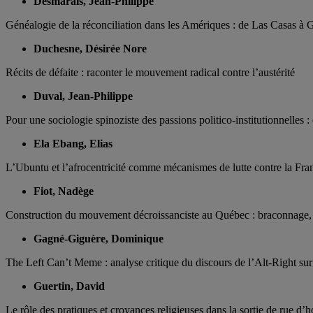
Desmarais, Jean-Philippe
Généalogie de la réconciliation dans les Amériques : de Las Casas 
Duchesne, Désirée Nore
Récits de défaite : raconter le mouvement radical contre l’austérité
Duval, Jean-Philippe
Pour une sociologie spinoziste des passions politico-institutionnelles 
Ela Ebang, Elias
L’Ubuntu et l’afrocentricité comme mécanismes de lutte contre la Fra
Fiot, Nadège
Construction du mouvement décroissanciste au Québec : braconnage, m
Gagné-Giguère, Dominique
The Left Can’t Meme : analyse critique du discours de l’Alt-Right su
Guertin, David
Le rôle des pratiques et croyances religieuses dans la sortie de rue d