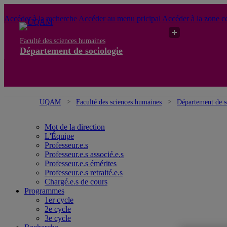
Accéder à la recherche
Accéder au menu pricipal
Accéder à la zone ce
Faculté des sciences humaines
Département de sociologie
UQAM
Faculté des sciences humaines
Département de s
Mot de la direction
L'Équipe
Professeur.e.s
Professeur.e.s associé.e.s
Professeur.e.s émérites
Professeur.e.s retraité.e.s
Chargé.e.s de cours
Programmes
1er cycle
2e cycle
3e cycle