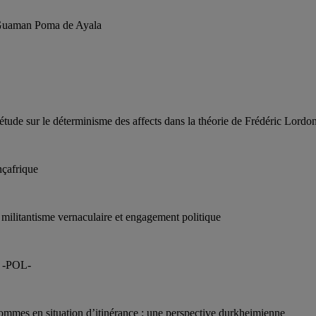
à Guaman Poma de Ayala
: étude sur le déterminisme des affects dans la théorie de Frédéric Lordo
nçafrique
ilitantisme vernaculaire et engagement politique
r -POL-
’hommes en situation d’itinérance : une perspective durkheimienne