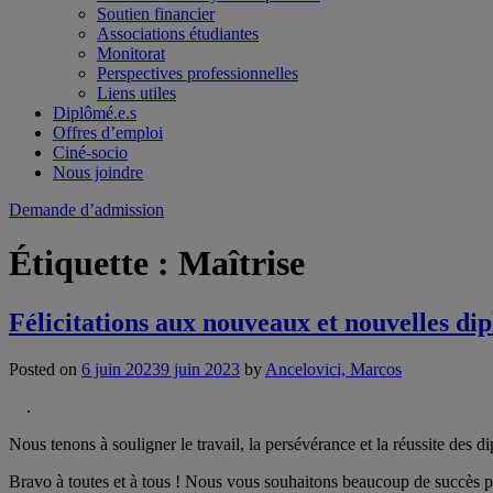
Soutien financier
Associations étudiantes
Monitorat
Perspectives professionnelles
Liens utiles
Diplômé.e.s
Offres d’emploi
Ciné-socio
Nous joindre
Demande d’admission
Étiquette :
Maîtrise
Félicitations aux nouveaux et nouvelles di
Posted on
6 juin 2023
9 juin 2023
by
Ancelovici, Marcos
.
Nous tenons à souligner le travail, la persévérance et la réussite de
Bravo à toutes et à tous ! Nous vous souhaitons beaucoup de succès po