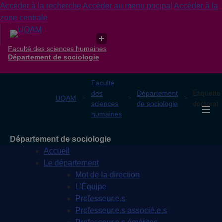
Accéder à la recherche
Accéder au menu pricipal
Accéder à la
zone centrale
Faculté des sciences humaines
Département de sociologie
Faculté
des
Département
Étiquette 
UQAM
sciences
de sociologie
doctorat
humaines
Département de sociologie
Accueil
Le département
Mot de la direction
L'Équipe
Professeur.e.s
Professeur.e.s associé.e.s