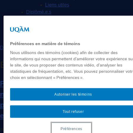
Liens utiles
Diplômé.e.s
Offres d’emploi
Ciné-socio
Nous joindre
Préférences en matière de témoins
Demande d’admission
Nous utilisons des témoins (cookies) afin de collecter des
informations qui nous permettent d’améliorer votre expérience su
Étiquette :
doctorat
le site, de vous proposer des contenus vidéo, d’analyser les
statistiques de fréquentation, etc. Vous pouvez personnaliser vot
choix en sélectionnant « Préférences ».
Félicitations aux nouveaux et
nouvelles diplômé∙e∙s de nos
Autoriser les témoins
programmes de maîtrise et de doctorat
Tout refuser
en sociologie !
Préférences
Posted on
6 juin 2023
by
Ancelovici, Marcos