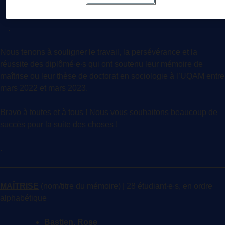
.
Nous tenons à souligner le travail, la persévérance et la
réussite des diplômé∙e∙s qui ont soutenu leur mémoire de
maîtrise ou leur thèse de doctorat en sociologie à l’UQAM entre
mars 2022 et mars 2023.
Bravo à toutes et à tous ! Nous vous souhaitons beaucoup de
succès pour la suite des choses !
.
MAÎTRISE
(nom/titre du mémoire) | 28 étudiant∙e∙s, en ordre
alphabétique
Bastien, Rose