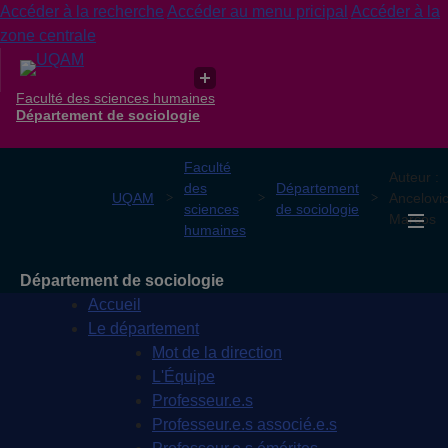
Accéder à la recherche
Accéder au menu pricipal
Accéder à la
zone centrale
Faculté des sciences humaines
Département de sociologie
Faculté
Auteur :
des
Département
UQAM
Ancelovic
sciences
de sociologie
Marcos
humaines
Département de sociologie
Accueil
Le département
Mot de la direction
L'Équipe
Professeur.e.s
Professeur.e.s associé.e.s