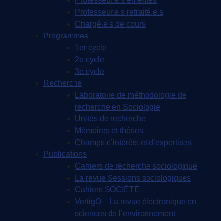
Professeur.e.s émérites
Professeur.e.s retraité.e.s
Chargé.e.s de cours
Programmes
1er cycle
2e cycle
3e cycle
Recherche
Laboratoire de méthodologie de
recherche en Sociologie
Unités de recherche
Mémoires et thèses
Champs d’intérêts et d’expertises
Publications
Cahiers de recherche sociologique
La revue Sessions sociologiques
Cahiers SOCIÉTÉ
VertigO – La revue électronique en
sciences de l’environnement