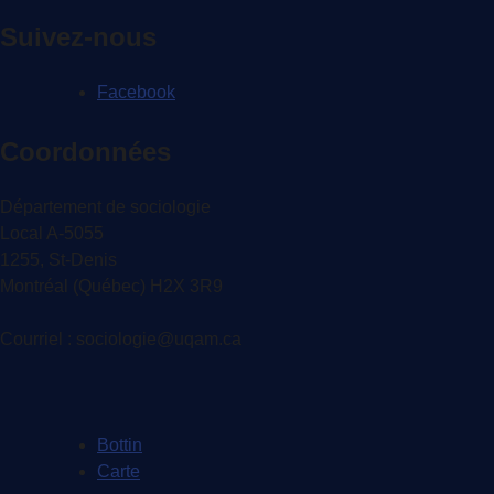
des
Suivez-nous
publications
Facebook
Coordonnées
Département de sociologie
Local A-5055
1255, St-Denis
Montréal (Québec) H2X 3R9
Courriel : sociologie@uqam.ca
Bottin
Carte