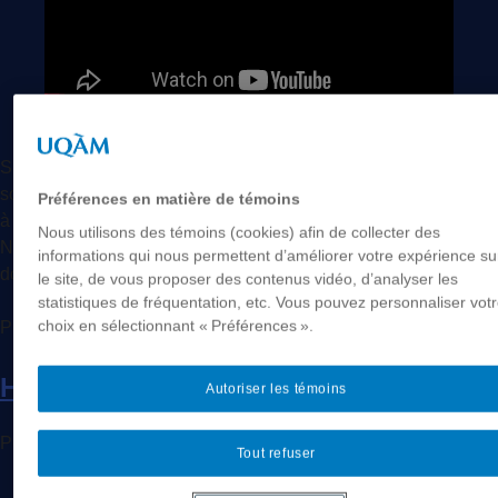
Si vous souhaitez nous faire parvenir des témoignages ou
souvenirs liés à Marcelo, vous pouvez le faire en nous écrivant
Préférences en matière de témoins
à cette adresse courriel: HommageMarceloOtero@gmail.com.
Nous utilisons des témoins (cookies) afin de collecter des
Nous regrouperons les messages dans un cahier que nous
informations qui nous permettent d’améliorer votre expérience su
donnerons à sa famille.
le site, de vous proposer des contenus vidéo, d’analyser les
statistiques de fréquentation, etc. Vous pouvez personnaliser vot
choix en sélectionnant « Préférences ».
Posted in
Babillard
Tagged
Marcelo Otero
,
Portraits
Hommage à Marcelo Otero
Autoriser les témoins
Posted on
29 janvier 2024
by
Ancelovici, Marcos
Tout refuser