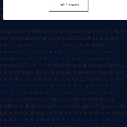
Professeur titulaire dans notre Département, notre
Préférences
Marcelo
collègue Marcelo Otero nous a quittés subitement le
Otero
3 janvier 2024, à l’âge de 63 ans.
Marcelo s’est intéressé tout au long de sa carrière aux « règles
de l’individualité contemporaine » (2003), soit à l’articulation
entre singularités et socialités. Son objet sociologique
transversal était ce qu’il nommait « les problèmes sociaux
complexes ». Cherchant à suivre la trace du rapport à la
normativité (2013), il s’interrogeait sur ce qui pose problème, à
qui cela pose problème, dans quels contextes sociaux et pour
quels effets. La santé mentale et la dépression (2010), le rôle
des institutions dans la construction de ces phénomènes
(2017), la consommation de drogues et ses conséquences
(2006), la souffrance sociale (2014), étaient ses sujets de
prédilection. Il était de surcroit un spécialiste de Foucault, dont
la pensée déstabilisante et féconde « renouvelle les manières
traditionnelles de philosopher, de penser le social, de faire
l’histoire, mais surtout de problématiser les enjeux de société »