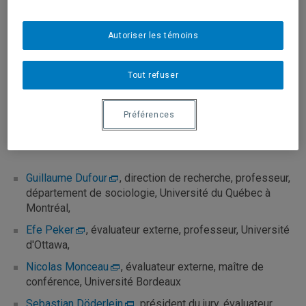
acteurs politiques: une analyse du positionnement
politique de la diaspora de la Turquie en République
fédérale d'Allemagne ».
Autoriser les témoins
Direction de recherche :
Tout refuser
Guillaume Dufour
Préférences
Jury d'évaluation :
Guillaume Dufour
, direction de recherche, professeur,
département de sociologie, Université du Québec à
Montréal,
Efe Peker
, évaluateur externe, professeur, Université
d'Ottawa,
Nicolas Monceau
, évaluateur externe, maître de
conférence, Université Bordeaux
Sebastian Döderlein
, président du jury, évaluateur