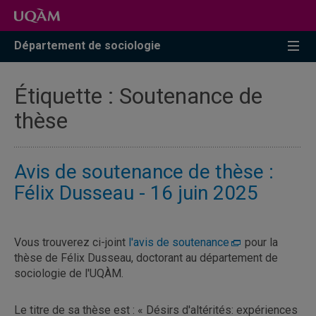
Accéder
Accéder
Accéder
à
au
à
la
menu
la
Département de sociologie
recherche
pricipal
zone
centrale
Étiquette :
Soutenance de
thèse
Avis de soutenance de thèse :
Félix Dusseau - 16 juin 2025
Vous trouverez ci-joint
l'avis de soutenance
pour la
thèse de Félix Dusseau, doctorant au département de
sociologie de l'UQÀM.
Le titre de sa thèse est : « Désirs d'altérités: expériences