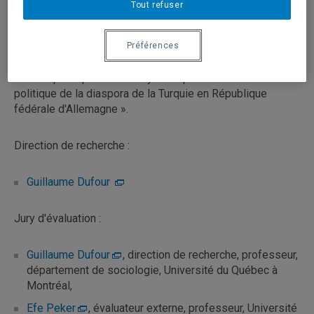
Tout refuser
Sare Nalbantoglu Aslankilic, doctorant.e du département
de sociologie de l'UQÀM.
Préférences
Le titre de sa thèse est : « Des travailleurs invités aux
acteurs politiques: une analyse du positionnement
politique de la diaspora de la Turquie en République
fédérale d'Allemagne ».
Direction de recherche :
Guillaume Dufour
Jury d'évaluation :
Guillaume Dufour
, direction de recherche, professeur,
département de sociologie, Université du Québec à
Montréal,
Efe Peker
, évaluateur externe, professeur, Université