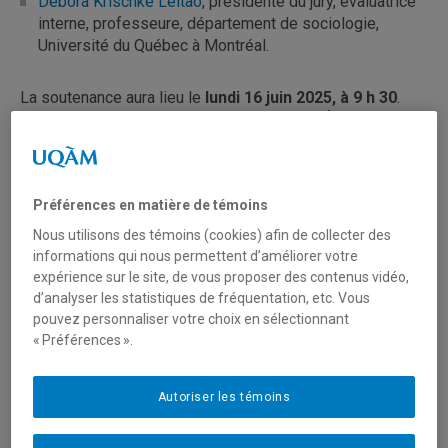
Débora Krischke Leitao
, présidente du jury, évaluatrice
interne, professeure, département de sociologie,
Université du Québec à Montréal.
La soutenance aura lieu le
lundi
16 juin 2025, à 9 h 30
.
Local A-5020, Pavillon Hubert-Aquin (A), UQÀM, 400 rue
Sainte-Catherine Est, Montréal (QC).
Préférences en matière de témoins
Tagged
altérité
,
expérience relationnelle
,
intimités non-
Nous utilisons des témoins (cookies) afin de collecter des
exclusives
,
Soutenance de thèse
informations qui nous permettent d’améliorer votre
expérience sur le site, de vous proposer des contenus vidéo,
d’analyser les statistiques de fréquentation, etc. Vous
Avis de soutenance de thèse :
pouvez personnaliser votre choix en sélectionnant
Sare Nalbantoglu Aslankilic - 16
« Préférences ».
juin 2025
Autoriser les témoins
Vous trouverez en pièce jointe
l’avis de soutenance
de