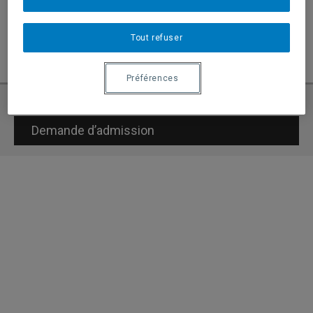
Plus d'information disponible
ici
.
Tout refuser
Tagged
Paul Eid
,
Publication
,
Sid Ahmed Soussi
,
Sociologie
Préférences
Demande d’admission