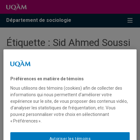
Accéder
Accéder
Accéder
à
au
à
la
menu
la
Département de sociologie
recherche
pricipal
zone
centrale
Étiquette :
Sid Ahmed Soussi
Nouvelle publication - Nouvelles
dynamiques de l'immigration au
Préférences en matière de témoins
Québec
Nous utilisons des témoins (cookies) afin de collecter des
informations qui nous permettent d’améliorer votre
expérience sur le site, de vous proposer des contenus vidéo,
Paul Eid et Sid Ahmed Soussi ont contribué à
d’analyser les statistiques de fréquentation, etc. Vous
l'ouvrage collectif dirigé par Mireille Paquet et
pouvez personnaliser votre choix en sélectionnant
intitulé
Nouvelles dynamiques de l'immigration au Québec
« Préférences ».
(PUM, 2022).
Autoriser les témoins