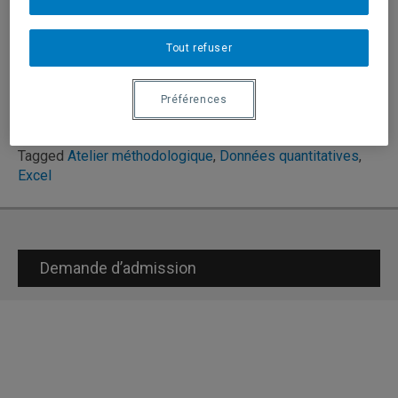
16 avril 2025, 12h30-14h,
Tout refuser
Local A-1920, salle B, UQÀM (en présentiel
uniquement).
Préférences
Tagged
Atelier méthodologique
,
Données quantitatives
,
Excel
Demande d’admission