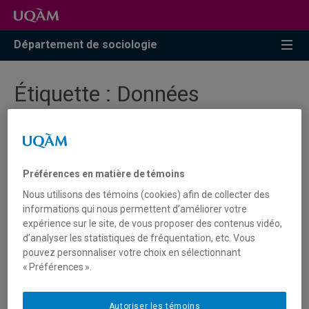
Accéder
Accéder
Accéder
à
au
à
la
menu
la
Département de sociologie
recherche
pricipal
zone
centrale
Étiquette :
Données
quantitatives
Atelier méthodologique - «
Préférences en matière de témoins
Gestion de données
Nous utilisons des témoins (cookies) afin de collecter des
quantitatives avec Excel »
informations qui nous permettent d’améliorer votre
expérience sur le site, de vous proposer des contenus vidéo,
d’analyser les statistiques de fréquentation, etc. Vous
pouvez personnaliser votre choix en sélectionnant
Retrouvez le septième atelier méthodologique du
« Préférences ».
département de sociologie le 16 avril 2025 à 12h30.
L'atelier s'intéressera à la gestion des données
quantitatives avec Excel.
Autoriser les témoins