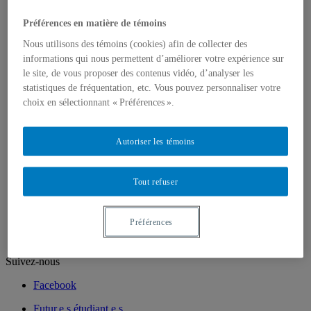
Chargé.e.s de cours
Programmes
Préférences en matière de témoins
1er cycle
2e cycle
Nous utilisons des témoins (cookies) afin de collecter des
3e cycle
informations qui nous permettent d’améliorer votre expérience sur
Recherche
le site, de vous proposer des contenus vidéo, d’analyser les
Laboratoire de méthodologie de recherche en
statistiques de fréquentation, etc. Vous pouvez personnaliser votre
Sociologie
Unités de recherche
choix en sélectionnant « Préférences ».
Mémoires et thèses
Champs d’intérêts et d’expertises
Publications
Autoriser les témoins
Cahiers de recherche sociologique
La revue Sessions sociologiques
Cahiers SOCIÉTÉ
Tout refuser
VertigO – La revue électronique en sciences de
l’environnement
Portraits
Préférences
Suivez-nous
Facebook
Futur.e.s étudiant.e.s