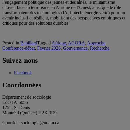
l’engagement politique des jeunes et des aînés, le militantisme
citoyen face au terrorisme en Afrique de l’Ouest, ainsi que le rôle
transformateur des technologies (IA, fintech, énergie verte) pour un
avenir inclusif et résilient, mobilisant des perspectives empiriques et
critiques pour des solutions durables.
Posted in
Babillard
Tagged
Afrique
,
AGORA
,
Approche
,
Conférence-débat
,
Fevrier 2026
,
Gouvernance
,
Recherche
Suivez-nous
Facebook
Coordonnées
Département de sociologie
Local A-5055
1255, St-Denis
Montréal (Québec) H2X 3R9
Courriel : sociologie@uqam.ca