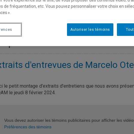
es de fréquentation, etc. Vous pouvez personnaliser votre choix en séle
ces ».
érences
Autoriser les témoins
Tout
tiquette :
Portraits
xtraits d'entrevues de Marcelo Ote
ci le petit montage d'extraits d'entretiens que nous avons prése
QAM le jeudi 8 février 2024.
Vous devez autoriser les témoins publicitaires pour afficher les vid
Préférences des témoins