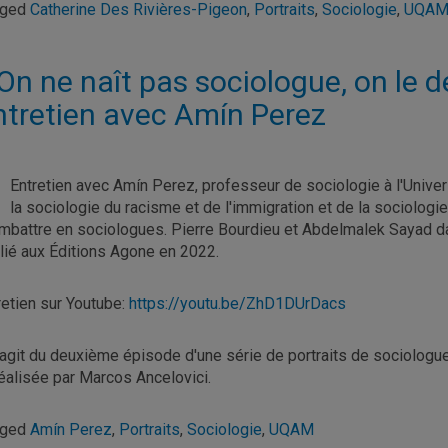
gged
Catherine Des Rivières-Pigeon
,
Portraits
,
Sociologie
,
UQA
 On ne naît pas sociologue, on le d
ntretien avec Amín Perez
Entretien avec Amín Perez, professeur de sociologie à l'Unive
la sociologie du racisme et de l'immigration et de la sociologie
mbattre en sociologues. Pierre Bourdieu et Abdelmalek Sayad da
lié aux Éditions Agone en 2022.
retien sur Youtube:
https://youtu.be/ZhD1DUrDacs
s'agit du deuxième épisode d'une série de portraits de sociologues,
réalisée par Marcos Ancelovici.
gged
Amín Perez
,
Portraits
,
Sociologie
,
UQAM