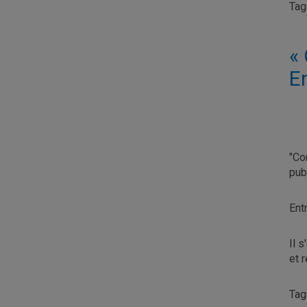
Ta
«
E
"Co
pub
Ent
Il 
et 
Ta