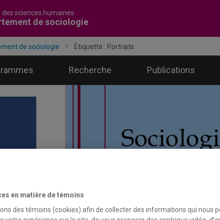
é des sciences humaines
tement de sociologie
ment de sociologie
Étiquette :
Portraits
grammes
Recherche
Publications
ces en matière de témoins
sons des témoins (cookies) afin de collecter des informations qui nous 
r votre expérience sur le site, de vous proposer des contenus vidéo, d’a