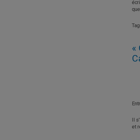
écr
que
Ta
«
C
Ent
Il 
et 