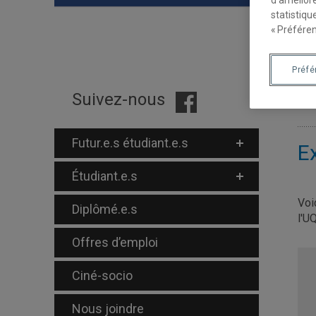
statistiqu
« Préféren
Préf
É
Suivez-nous
Futur.e.s étudiant.e.s
E
Étudiant.e.s
Voi
Diplômé.e.s
l'U
Offres d’emploi
Ciné-socio
Nous joindre