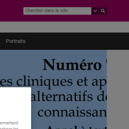
Portraits
permettent
nalyser les