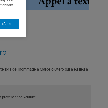
ctionnant
 refuser
ro
nté lors de l'hommage à Marcelo Otero qui a eu lieu à
éos provenant de Youtube.