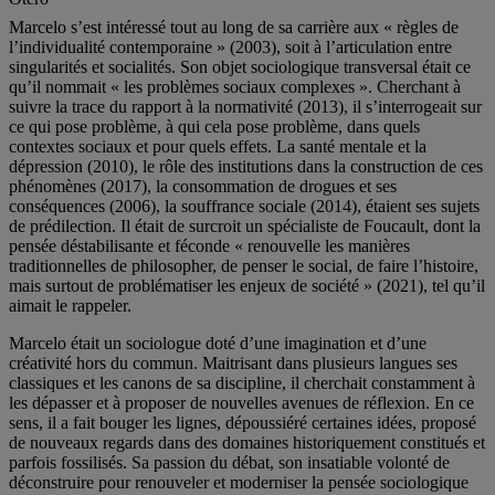
Marcelo s’est intéressé tout au long de sa carrière aux « règles de
l’individualité contemporaine » (2003), soit à l’articulation entre
singularités et socialités. Son objet sociologique transversal était ce
qu’il nommait « les problèmes sociaux complexes ». Cherchant à
suivre la trace du rapport à la normativité (2013), il s’interrogeait sur
ce qui pose problème, à qui cela pose problème, dans quels
contextes sociaux et pour quels effets. La santé mentale et la
dépression (2010), le rôle des institutions dans la construction de ces
phénomènes (2017), la consommation de drogues et ses
conséquences (2006), la souffrance sociale (2014), étaient ses sujets
de prédilection. Il était de surcroit un spécialiste de Foucault, dont la
pensée déstabilisante et féconde « renouvelle les manières
traditionnelles de philosopher, de penser le social, de faire l’histoire,
mais surtout de problématiser les enjeux de société » (2021), tel qu’il
aimait le rappeler.
Marcelo était un sociologue doté d’une imagination et d’une
créativité hors du commun. Maitrisant dans plusieurs langues ses
classiques et les canons de sa discipline, il cherchait constamment à
les dépasser et à proposer de nouvelles avenues de réflexion. En ce
sens, il a fait bouger les lignes, dépoussiéré certaines idées, proposé
de nouveaux regards dans des domaines historiquement constitués et
parfois fossilisés. Sa passion du débat, son insatiable volonté de
déconstruire pour renouveler et moderniser la pensée sociologique