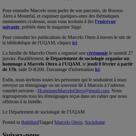
* * *
Pour entendre Marcelo nous parler de son parcours, de Buenos
Aires à Montréal, et esquisser quelques-unes des thématiques
mentionnées ci-dessus, nous vous invitons à lire
l’entrevue
suivante
, publiée dans le magazine
Siggi
.
Pour consulter les publications de Marcelo Otero à travers le site de
la bibliothèque de l'UQAM, cliquez
ici
.
La famille de Marcelo Otero a organisé une
cérémonie
le samedi 27
janvier. Parallèlement,
le Département de sociologie organise un
hommage à Marcelo Otero à l'UQAM
, le
jeudi 8 février à partir
de 17h
, salle D-R200. Davantage d'information
ici
.
Enfin, nous invitons toutes les personnes qui le souhaitent à nous
envoyer un témoignage ou un souvenir lié à Marcelo à l’adresse
courriel suivante :
HommageMarceloOtero@gmail.com
. Nous
regrouperons tous les témoignages reçus dans un cahier que nous
offrirons à la famille.
Le Département de sociologie de l’UQAM
Posted in
Babillard
Tagged
Marcelo Otero
,
Sociologie
Suivez-nous