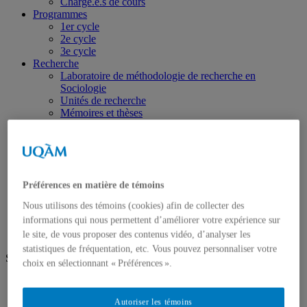
Chargé.e.s de cours
Programmes
1er cycle
2e cycle
3e cycle
Recherche
Laboratoire de méthodologie de recherche en
Sociologie
Unités de recherche
Mémoires et thèses
Champs d’intérêts et d’expertises
Publications
Cahiers de recherche sociologique
La revue Sessions sociologiques
Cahiers SOCIÉTÉ
Préférences en matière de témoins
VertigO – La revue électronique en sciences de
l’environnement
Nous utilisons des témoins (cookies) afin de collecter des
Portraits
informations qui nous permettent d’améliorer votre expérience sur
le site, de vous proposer des contenus vidéo, d’analyser les
statistiques de fréquentation, etc. Vous pouvez personnaliser votre
Suivez-nous
choix en sélectionnant « Préférences ».
Facebook
Autoriser les témoins
Futur.e.s étudiant.e.s