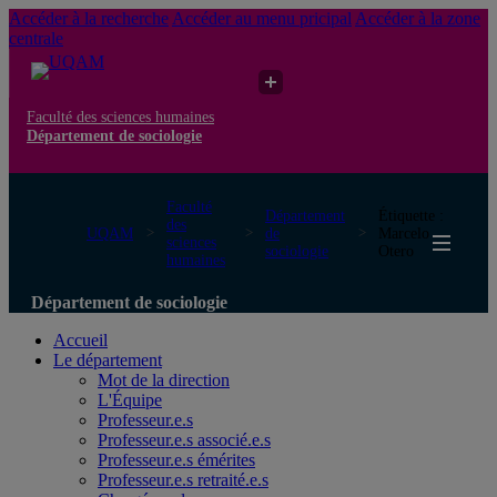
Accéder à la recherche
Accéder au menu pricipal
Accéder à la zone
centrale
Faculté des sciences humaines
Département de sociologie
Faculté
Département
Étiquette :
des
UQAM
de
Marcelo
sciences
sociologie
Otero
humaines
Département de sociologie
Accueil
Le département
Mot de la direction
L'Équipe
Professeur.e.s
Professeur.e.s associé.e.s
Professeur.e.s émérites
Professeur.e.s retraité.e.s