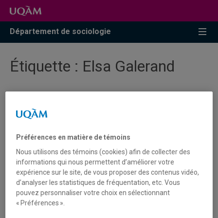
Accéder
Accéder
Accéder
à
au
à
la
menu
la
Département de sociologie
recherche
pricipal
zone
centrale
Étiquette :
Elsa Galerand
Nouvelle publication - Hommage
à Christine Delphy
Préférences en matière de témoins
Francine Descarries, Elsa Galerand et Shirley Roy,
Nous utilisons des témoins (cookies) afin de collecter des
toutes trois professeures au Département, ont
informations qui nous permettent d’améliorer votre
contribué à ce numéro de Nouvelles Questions
expérience sur le site, de vous proposer des contenus vidéo,
Féministes en hommage à Christine Delphy.
d’analyser les statistiques de fréquentation, etc. Vous
pouvez personnaliser votre choix en sélectionnant
« Préférences ».
L'ensemble du numéro est disponible sur la plateforme