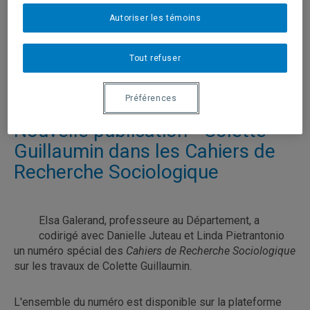
Cairn
ici
.
Autoriser les témoins
https://www.cairn.info/revue-nouvelles-questions-
feministes-2022-2.htm
Tout refuser
Tagged
Elsa Galerand
,
Francine Descarries
,
Publication
,
Shirley Roy
Préférences
Nouvelle publication - Colette
Guillaumin dans les Cahiers de
Recherche Sociologique
Elsa Galerand, professeure au Département, a
codirigé avec Danielle Juteau et Linda Pietrantonio
un numéro spécial des
Cahiers de Recherche Sociologique
sur les travaux de Colette Guillaumin.
L'ensemble du numéro est disponible sur la plateforme