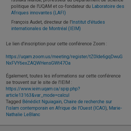
politique de l'UQAM et co-fondateur du
Laboratoire des
Afriques innovantes (LAFI)
François Audet, directeur de l'
Institut d'études
internationales de Montréal (IEIM)
Le lien d'inscription pour cette conférence Zoom :
https://uqam.zoom.us/meeting/register/tZ0lde6gqDwuG
NxFVY6exZAQWHensGWt47Oa
Également, toutes les informations sur cette conférence
se trouvent sur le site de l'IEIM :
https://www.ieim.uqam.ca/spip.php?
article13163&var_mode=calcul
Tagged
Bénédict Nguiagain
,
Chaire de recherche sur
l'islam contemporain en Afrique de l'Ouest (ICAO)
,
Marie-
Nathalie LeBlanc