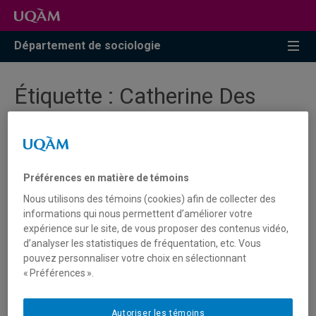
Accéder
Accéder
Accéder
à
au
à
la
menu
la
Département de sociologie
recherche
pricipal
zone
centrale
Étiquette :
Catherine Des
Rivières-Pigeon
« On ne naît pas sociologue, on
Préférences en matière de témoins
le devient… »: Épisode 3 –
Nous utilisons des témoins (cookies) afin de collecter des
Catherine Des Rivières-Pigeon
informations qui nous permettent d’améliorer votre
expérience sur le site, de vous proposer des contenus vidéo,
d’analyser les statistiques de fréquentation, etc. Vous
pouvez personnaliser votre choix en sélectionnant
Entretien avec Catherine Des Rivières-Pigeon,
« Préférences ».
professeure de sociologie à l'Université du Québec à
Montréal (UQAM) et spécialiste de la sociologie de la
santé.
Autoriser les témoins