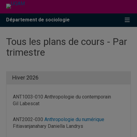
Accéder
Accéder
Accéder
à
au
à
la
menu
la
Département de sociologie
recherche
pricipal
zone
centrale
Tous les plans de cours - Par
trimestre
Hiver 2026
ANT1003-010 Anthropologie du contemporain
Gil Labescat
ANT2002-030
Anthropologie du numérique
Fitiavanjanahary Daniella Landrys