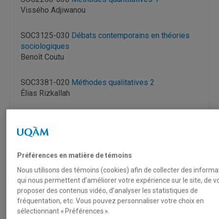
Vissého Adjiwanou
SOC3125-030
Débats contemporains en théories
sociologiques
Benoît Coutu
SOC3381-020
Méthodes qualitatives 2
Élias Rizkallah
SOC8225-040
Théories sociologiques de la culture
Van Troi Tran
SOC8245-010
THEORIES SOCIOPOLITIQUES
Préférences en matière de témoins
Frédérick-Guillaume Dufour
Nous utilisons des témoins (cookies) afin de collecter des informa
qui nous permettent d’améliorer votre expérience sur le site, de v
SOC850P-040
Dynamique des populations
proposer des contenus vidéo, d’analyser les statistiques de
fréquentation, etc. Vous pouvez personnaliser votre choix en
Vissého Adjiwanou
sélectionnant « Préférences ».