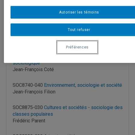
SOC8625-030
Méthodologie de la démarche de
recherche
Autoriser les témoins
Marie-Nathalie LeBlanc
Tout refuser
SOC8665-040 ANALYSE DU DISCOURS
Myriame Martineau
Préférences
SOC8675-030
Méthodologie de l'interprétation
sociologique
Jean-François Coté
SOC8740-040
Environnement, sociologie et société
Jean-François Filion
SOC8875-030
Cultures et sociétés - sociologie des
classes populaires
Frédéric Parent