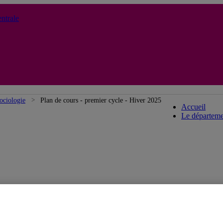
ntrale
Départe
ociologie
Plan de cours - premier cycle - Hiver 2025
Accueil
Le départeme