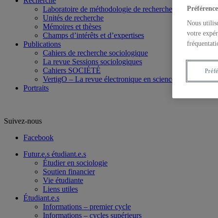
Recherche
Laboratoire de méthodologie de recherche en Sociologie
Préférence
Unités de recherche
Nous utilis
Mémoires et thèses
votre expér
Champs d’intérêts et d’expertises
Publications
fréquentati
Cahiers de recherche sociologique
La revue Sessions sociologiques
Cahiers SOCIÉTÉ
Préf
VertigO – La revue électronique en sciences de l’enviro
Portraits
Suivez-nous
Facebook
Futur.e.s étudiant.e.s
Étudier en sociologie
Soutien financier
Vie étudiante
Liens utiles
Étudiant.e.s
Informations – premier cycle
Informations – cycles supérieurs