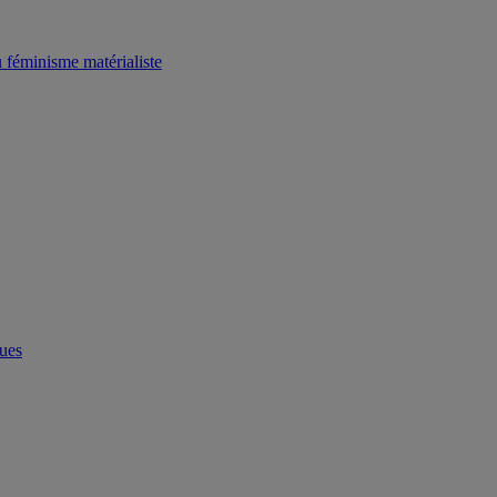
u féminisme matérialiste
ques