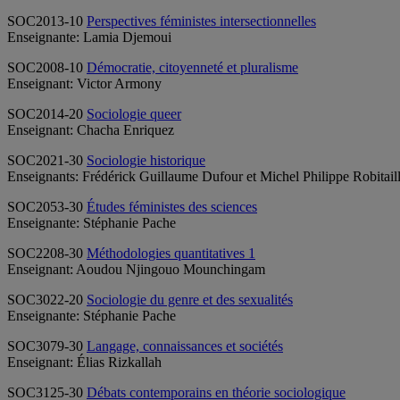
SOC2013-10
Perspectives féministes intersectionnelles
Enseignante: Lamia Djemoui
SOC2008-10
Démocratie, citoyenneté et pluralisme
Enseignant: Victor Armony
SOC2014-20
Sociologie queer
Enseignant: Chacha Enriquez
SOC2021-30
Sociologie historique
Enseignants: Frédérick Guillaume Dufour et Michel Philippe Robitail
SOC2053-30
Études féministes des sciences
Enseignante: Stéphanie Pache
SOC2208-30
Méthodologies quantitatives 1
Enseignant: Aoudou Njingouo Mounchingam
SOC3022-20
Sociologie du genre et des sexualités
Enseignante: Stéphanie Pache
SOC3079-30
Langage, connaissances et sociétés
Enseignant: Élias Rizkallah
SOC3125-30
Débats contemporains en théorie sociologique