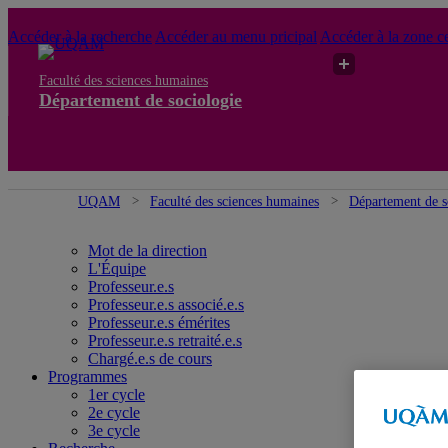
Accéder à la recherche
Accéder au menu pricipal
Accéder à la zone ce
Faculté des sciences humaines
Département de sociologie
UQAM
Faculté des sciences humaines
Département de s
Mot de la direction
L'Équipe
Professeur.e.s
Professeur.e.s associé.e.s
Professeur.e.s émérites
Professeur.e.s retraité.e.s
Chargé.e.s de cours
Programmes
1er cycle
2e cycle
3e cycle