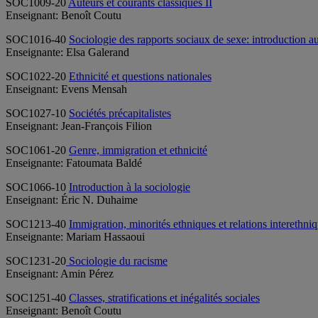
SOC1009-20
Auteurs et courants classiques II
Enseignant: Benoît Coutu
SOC1016-40
Sociologie des rapports sociaux de sexe: introduction a
Enseignante: Elsa Galerand
SOC1022-20
Ethnicité et questions nationales
Enseignant: Evens Mensah
SOC1027-10
Sociétés précapitalistes
Enseignant: Jean-François Filion
SOC1061-20
Genre, immigration et ethnicité
Enseignante: Fatoumata Baldé
SOC1066-10
Introduction à la sociologie
Enseignant: Éric N. Duhaime
SOC1213-40
Immigration, minorités ethniques et relations interethni
Enseignante: Mariam Hassaoui
SOC1231-20
Sociologie du racisme
Enseignant: Amin Pérez
SOC1251-40
Classes, stratifications et inégalités sociales
Enseignant: Benoît Coutu