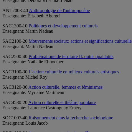
Enseignante: Débora Krischke-Leitao
ANT2003-40
Anthropologie de l'anthropocène
Enseignante: Élisabeth Abergel
SAC1300-10
Politiques et développement culturels
Enseignant: Martin Nadeau
SAC2100-20
Mouvements sociaux: actions et significations culturelle
Enseignant: Martin Nadeau
SAC2500-40
Problématique de territoire II: outils qualitatifs
Enseignante: Nathalie Ebnoether
SAC3100-30
L'action culturelle en milieux culturels artistiques
Enseignant: Michel Roy
SAC3120-30
Action culturelle, femmes et féminismes
Enseignante: Myriame Martineau
SAC4530-20
Action culturelle et théâtre populaire
Enseignante: Laurence Castonguay Emery
SOC1007-40
Raisonnement dans la recherche sociologique
Enseignant: Louis Jacob