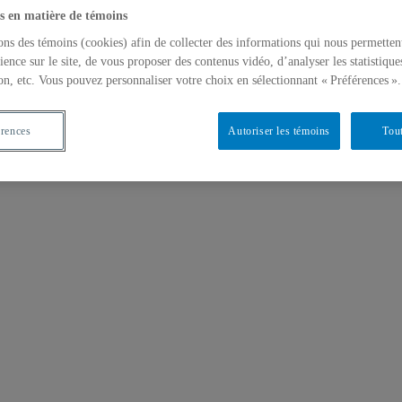
s en matière de témoins
ons des témoins (cookies) afin de collecter des informations qui nous permetten
ience sur le site, de vous proposer des contenus vidéo, d’analyser les statistique
on, etc. Vous pouvez personnaliser votre choix en sélectionnant « Préférences ».
érences
Autoriser les témoins
Tout
nnement