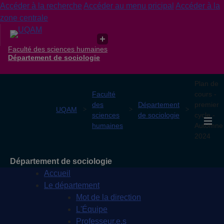
Accéder à la recherche
Accéder au menu pricipal
Accéder à la
zone centrale
Faculté des sciences humaines
Département de sociologie
Plan de
Faculté
cours -
des
Département
premier
UQAM
sciences
de sociologie
cycle -
humaines
Automne
2024
Département de sociologie
Accueil
Le département
Mot de la direction
L'Équipe
Professeur.e.s