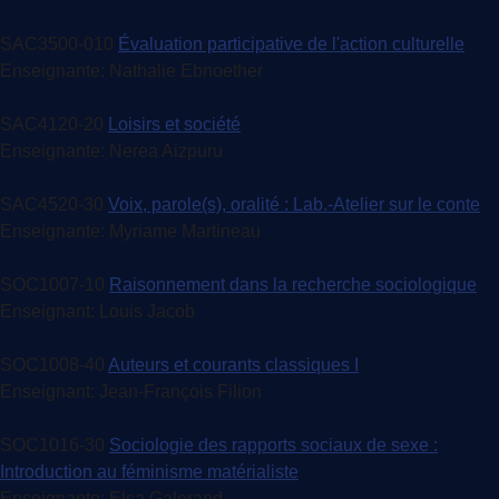
SAC3500-010
Évaluation participative de l'action culturelle
Enseignante: Nathalie Ebnoether
SAC4120-20
Loisirs et société
Enseignante: Nerea Aizpuru
SAC4520-30
Voix, parole(s), oralité : Lab.-Atelier sur le conte
Enseignante: Myriame Martineau
SOC1007-10
Raisonnement dans la recherche sociologique
Enseignant: Louis Jacob
SOC1008-40
Auteurs et courants classiques I
Enseignant: Jean-François Filion
SOC1016-30
Sociologie des rapports sociaux de sexe :
Introduction au féminisme matérialiste
Enseignante: Elsa Galerand