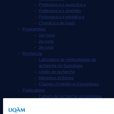
Professeur.e.s associé.e.s
Professeur.e.s émérites
Professeur.e.s retraité.e.s
Chargé.e.s de cours
Programmes
1er cycle
2e cycle
3e cycle
Recherche
Laboratoire de méthodologie de
recherche en Sociologie
Unités de recherche
Mémoires et thèses
Champs d’intérêts et d’expertises
Publications
Cahiers de recherche sociologique
La revue Sessions sociologiques
Cahiers SOCIÉTÉ