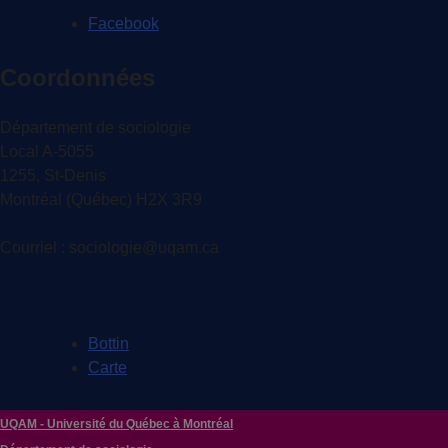
Facebook
Coordonnées
Département de sociologie
Local A-5055
1255, St-Denis
Montréal (Québec) H2X 3R9
Courriel : sociologie@uqam.ca
Bottin
Carte
UQAM - Université du Québec à Montréal