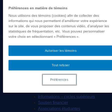
VertigO – La revue électronique en
sciences de l’environnement
Préférences en matière de témoins
Portraits
Nous utilisons des témoins (cookies) afin de collecter des
informations qui nous permettent d’améliorer votre expérience
sur le site, de vous proposer des contenus vidéo, d’analyser les
statistiques de fréquentation, etc. Vous pouvez personnaliser
votre choix en sélectionnant « Préférences ».
Suivez-nous
Facebook
Autoriser les témoins
Futur.e.s étudiant.e.s
Étudier en sociologie
Tout refuser
Soutien financier
Vie étudiante
Liens utiles
Préférences
Étudiant.e.s
Informations – premier cycle
Informations – cycles supérieurs
Soutien financier
Associations étudiantes