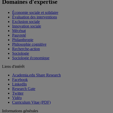
Domaines d'expertise
Économie sociale et solidaire
Évaluation des interventions
Exclusion sociale
Innovation sociale
Mécénat
Pauvreté
Philanthropie
Philosophie cognitive
Recherche-action
Sociologie
Sociologie économique
Liens d'intérêt
Academia.edu Share Research
Facebook
LinkedIn
Research Gate
Twitter
Vidéo
Curriculum Vitae (PDF)
Informations générales