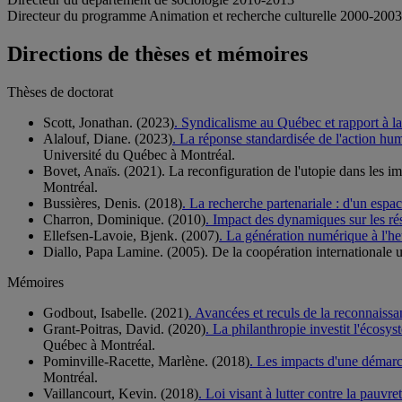
Directeur du programme Animation et recherche culturelle 2000-2003
Directions de thèses et mémoires
Thèses de doctorat
Scott, Jonathan. (2023)
. Syndicalisme au Québec et rapport à la 
Alalouf, Diane. (2023)
. La réponse standardisée de l'action hum
Université du Québec à Montréal.
Bovet, Anaïs. (2021). La reconfiguration de l'utopie dans les i
Montréal.
Bussières, Denis. (2018)
. La recherche partenariale : d'un espa
Charron, Dominique. (2010)
. Impact des dynamiques sur les rés
Ellefsen-Lavoie, Bjenk. (2007)
. La génération numérique à l'h
Diallo, Papa Lamine. (2005). De la coopération internationale u
Mémoires
Godbout, Isabelle. (2021)
. Avancées et reculs de la reconnaiss
Grant-Poitras, David. (2020)
. La philanthropie investit l'écos
Québec à Montréal.
Pominville-Racette, Marlène. (2018)
. Les impacts d'une démarc
Montréal.
Vaillancourt, Kevin. (2018)
. Loi visant à lutter contre la pauvre