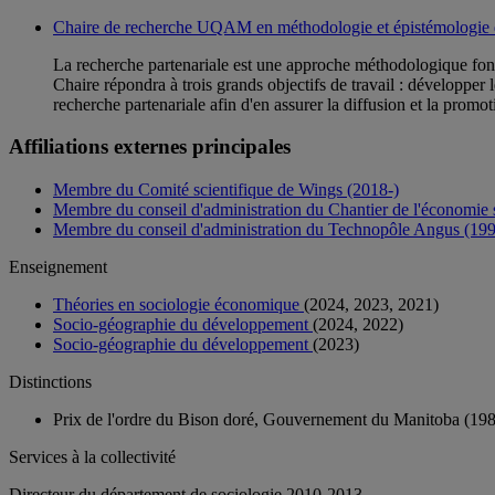
Chaire de recherche UQAM en méthodologie et épistémologie de
La recherche partenariale est une approche méthodologique fond
Chaire répondra à trois grands objectifs de travail : développer
recherche partenariale afin d'en assurer la diffusion et la prom
Affiliations externes principales
Membre du Comité scientifique de Wings (2018-)
Membre du conseil d'administration du Chantier de l'économie 
Membre du conseil d'administration du Technopôle Angus (19
Enseignement
Théories en sociologie économique
(2024, 2023, 2021)
Socio-géographie du développement
(2024, 2022)
Socio-géographie du développement
(2023)
Distinctions
Prix de l'ordre du Bison doré, Gouvernement du Manitoba (19
Services à la collectivité
Directeur du département de sociologie 2010-2013