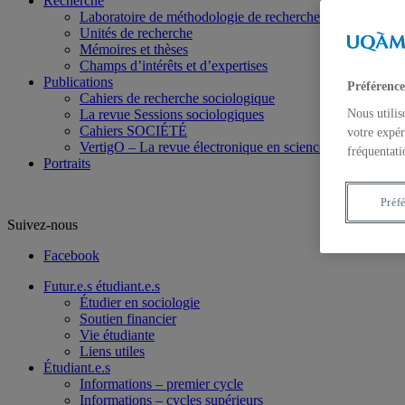
Recherche
Laboratoire de méthodologie de recherche en Sociologie
Unités de recherche
Mémoires et thèses
Champs d’intérêts et d’expertises
Publications
Préférence
Cahiers de recherche sociologique
La revue Sessions sociologiques
Nous utilis
Cahiers SOCIÉTÉ
votre expér
VertigO – La revue électronique en sciences de l’enviro
fréquentati
Portraits
Préf
Suivez-nous
Facebook
Futur.e.s étudiant.e.s
Étudier en sociologie
Soutien financier
Vie étudiante
Liens utiles
Étudiant.e.s
Informations – premier cycle
Informations – cycles supérieurs