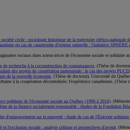
société civile : sociologie historique de la trajectoire clérico-nationale
anitaire en cas de catastrophe d'origine naturelle : l'initiative SPHÈRE e
maginaires sociaux dans acteur-trices de l'économie sociale et solidaire
ce de recherche à la coconstruction de connaissances
. (Thèse de doctora
ultats des projets de coopération partenariale : le cas des projets PUCD
eure de la nouvelle économie
. (Thèse de doctorat). Université du Québe
rbaine à la coopération décentralisée: l'expérience canadienne. (Thèse 
ance politique de l'économie sociale au Québec (1996 à 2016)
. (Mémoire
ystème de la finance socialement responsable : études de la Fondation Bé
he d'empowerment sur la pauvreté : étude de cas de l'Épicerie solidai
té et l'exclusion sociale : analyse critique et perspectives d'avenir
. (Mémo