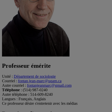
Professeur émérite
Unité
:
Département de sociologie
Courriel
:
fontan.jean-marc@uqam.ca
Autre courriel
:
fontanjeanmarc@gmail.com
Téléphone
: (514) 987-0240
Autre téléphone
: 514-609-8240
Langues
: Français, Anglais
Ce professeur désire s'entretenir avec les médias