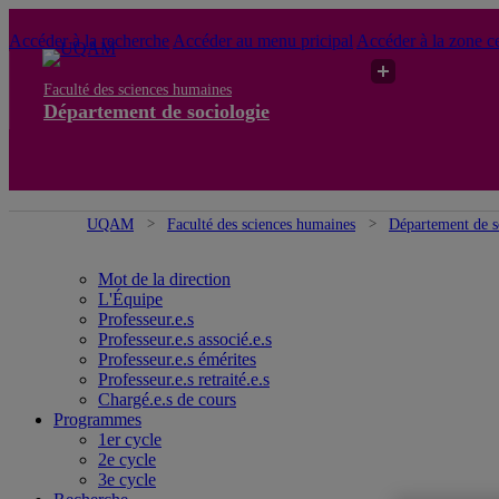
Accéder à la recherche
Accéder au menu pricipal
Accéder à la zone ce
Faculté des sciences humaines
Département de sociologie
UQAM
Faculté des sciences humaines
Département de s
Mot de la direction
L'Équipe
Professeur.e.s
Professeur.e.s associé.e.s
Professeur.e.s émérites
Professeur.e.s retraité.e.s
Chargé.e.s de cours
Programmes
1er cycle
2e cycle
3e cycle