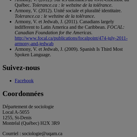
Québec.
Tolerance.ca : le webzine de la tolérance
.
Armony, V. (2012). Unité sociale et pluralité identitaire.
Tolerance.ca : le webzine de la tolérance
.
Armony, V. et Jedwab, J. (2011). Canadians largely
indifferent to Latin America and the Caribbean.
FOCAL:
Canadian Foundation for the Americas
.
http://www.focal.ca/publications/focalpoint/474-july-2011-
armony-and-jedwab
Armony, V. et Jedwab, J. (2009). Spanish Is Third Most
Spoken Language.
Suivez-nous
Facebook
Coordonnées
Département de sociologie
Local A-5055
1255, St-Denis
Montréal (Québec) H2X 3R9
Courriel : sociologie@uqam.ca