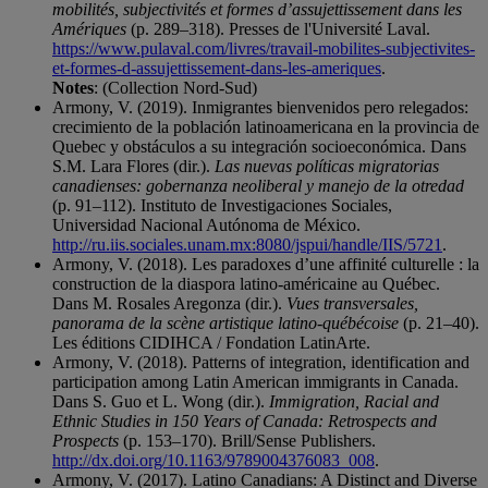
mobilités, subjectivités et formes d’assujettissement dans les
Amériques
(p. 289–318). Presses de l'Université Laval.
https://www.pulaval.com/livres/travail-mobilites-subjectivites-
et-formes-d-assujettissement-dans-les-ameriques
.
Notes
: (Collection Nord-Sud)
Armony, V. (2019). Inmigrantes bienvenidos pero relegados:
crecimiento de la población latinoamericana en la provincia de
Quebec y obstáculos a su integración socioeconómica. Dans
S.M. Lara Flores (dir.).
Las nuevas políticas migratorias
canadienses: gobernanza neoliberal y manejo de la otredad
(p. 91–112). Instituto de Investigaciones Sociales,
Universidad Nacional Autónoma de México.
http://ru.iis.sociales.unam.mx:8080/jspui/handle/IIS/5721
.
Armony, V. (2018). Les paradoxes d’une affinité culturelle : la
construction de la diaspora latino-américaine au Québec.
Dans M. Rosales Aregonza (dir.).
Vues transversales,
panorama de la scène artistique latino-québécoise
(p. 21–40).
Les éditions CIDIHCA / Fondation LatinArte.
Armony, V. (2018). Patterns of integration, identification and
participation among Latin American immigrants in Canada.
Dans S. Guo et L. Wong (dir.).
Immigration, Racial and
Ethnic Studies in 150 Years of Canada: Retrospects and
Prospects
(p. 153–170). Brill/Sense Publishers.
http://dx.doi.org/10.1163/9789004376083_008
.
Armony, V. (2017). Latino Canadians: A Distinct and Diverse