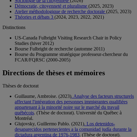
Sociologie de la citoyenneté
(2026)
Démocratie, citoyenneté et pluralisme
(2025, 2023)
Atelier méthodologique de recherche doctorale
(2025, 2023)
Théories et débats 3
(2024, 2023, 2022, 2021)
Distinctions
US-Canada Fulbright Visiting Research Chair in Policy
Studies (hiver 2012)
Bourse Fulbright de recherche (automne 2011)
Bourse du Programme stratégique professeur-chercheur du
FCAR/FQRSC (2000-2005)
Directions de thèses et mémoires
Thèses de doctorat
Guillaume, Ambroise. (2023)
. Analyse des facteurs structurels
affectant l'intégration des personnes immigrantes qualifiées
appartenant à la minorité noire sur le marché du travail
québécois
. (Thèse de doctorat). Université du Québec à
Montréal.
Glujovsky, Guillermo Pablo. (2021)
. Los detenidos-
desaparecidos pertenecientes a la comunidad judía durante la
dictadura argentina de 1976-1983
. (Thèse de doctorat).