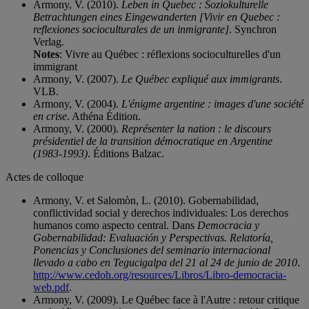
Armony, V. (2010).
Leben in Quebec : Soziokulturelle
Betrachtungen eines Eingewanderten [Vivir en Quebec :
reflexiones socioculturales de un inmigrante]
. Synchron
Verlag.
Notes
: Vivre au Québec : réflexions socioculturelles d'un
immigrant
Armony, V. (2007).
Le Québec expliqué aux immigrants
.
VLB.
Armony, V. (2004).
L'énigme argentine : images d'une société
en crise
. Athéna Édition.
Armony, V. (2000).
Représenter la nation : le discours
présidentiel de la transition démocratique en Argentine
(1983-1993)
. Éditions Balzac.
Actes de colloque
Armony, V. et Salomòn, L. (2010). Gobernabilidad,
conflictividad social y derechos individuales: Los derechos
humanos como aspecto central. Dans
Democracia y
Gobernabilidad: Evaluación y Perspectivas. Relatoría,
Ponencias y Conclusiones del seminario internacional
llevado a cabo en Tegucigalpa del 21 al 24 de junio de 2010
.
http://www.cedoh.org/resources/Libros/Libro-democracia-
web.pdf
.
Armony, V. (2009). Le Québec face à l'Autre : retour critique