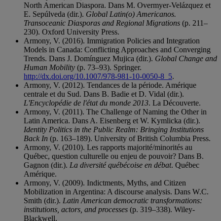
North American Diaspora. Dans M. Overmyer-Velázquez et
E. Sepúlveda (dir.).
Global Latin(o) Americanos.
Transoceanic Diasporas and Regional Migrations
(p. 211–
230). Oxford University Press.
Armony, V. (2016). Immigration Policies and Integration
Models in Canada: Conflicting Approaches and Converging
Trends. Dans J. Domínguez Mujica (dir.).
Global Change and
Human Mobility
(p. 73–93). Springer.
http://dx.doi.org/10.1007/978-981-10-0050-8_5
.
Armony, V. (2012). Tendances de la période. Amérique
centrale et du Sud. Dans B. Badie et D. Vidal (dir.).
L'Encyclopédie de l'état du monde 2013
. La Découverte.
Armony, V. (2011). The Challenge of Naming the Other in
Latin America. Dans A. Eisenberg et W. Kymlicka (dir.).
Identity Politics in the Public Realm: Bringing Institutions
Back In
(p. 163–189). University of British Columbia Press.
Armony, V. (2010). Les rapports majorité/minorités au
Québec, question culturelle ou enjeu de pouvoir? Dans B.
Gagnon (dir.).
La diversité québécoise en débat
. Québec
Amérique.
Armony, V. (2009). Indictments, Myths, and Citizen
Mobilization in Argentina: A discourse analysis. Dans W.C.
Smith (dir.).
Latin American democratic transformations:
institutions, actors, and processes
(p. 319–338). Wiley-
Blackwell.