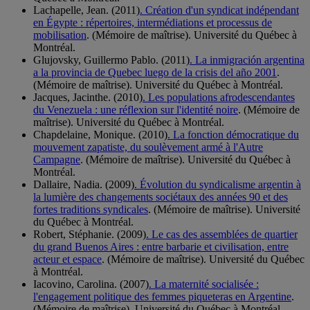
Lachapelle, Jean. (2011)
. Création d'un syndicat indépendant
en Égypte : répertoires, intermédiations et processus de
mobilisation
. (Mémoire de maîtrise). Université du Québec à
Montréal.
Glujovsky, Guillermo Pablo. (2011)
. La inmigración argentina
a la provincia de Quebec luego de la crisis del año 2001
.
(Mémoire de maîtrise). Université du Québec à Montréal.
Jacques, Jacinthe. (2010)
. Les populations afrodescendantes
du Venezuela : une réflexion sur l'identité noire
. (Mémoire de
maîtrise). Université du Québec à Montréal.
Chapdelaine, Monique. (2010)
. La fonction démocratique du
mouvement zapatiste, du soulèvement armé à l'Autre
Campagne
. (Mémoire de maîtrise). Université du Québec à
Montréal.
Dallaire, Nadia. (2009)
. Évolution du syndicalisme argentin à
la lumière des changements sociétaux des années 90 et des
fortes traditions syndicales
. (Mémoire de maîtrise). Université
du Québec à Montréal.
Robert, Stéphanie. (2009)
. Le cas des assemblées de quartier
du grand Buenos Aires : entre barbarie et civilisation, entre
acteur et espace
. (Mémoire de maîtrise). Université du Québec
à Montréal.
Iacovino, Carolina. (2007)
. La maternité socialisée :
l'engagement politique des femmes piqueteras en Argentine
.
(Mémoire de maîtrise). Université du Québec à Montréal.