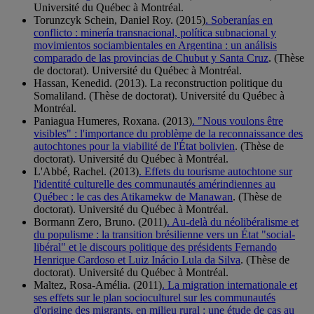
Université du Québec à Montréal.
Torunzcyk Schein, Daniel Roy. (2015)
. Soberanías en
conflicto : minería transnacional, política subnacional y
movimientos sociambientales en Argentina : un análisis
comparado de las provincias de Chubut y Santa Cruz
. (Thèse
de doctorat). Université du Québec à Montréal.
Hassan, Kenedid. (2013). La reconstruction politique du
Somaliland. (Thèse de doctorat). Université du Québec à
Montréal.
Paniagua Humeres, Roxana. (2013)
. "Nous voulons être
visibles" : l'importance du problème de la reconnaissance des
autochtones pour la viabilité de l'État bolivien
. (Thèse de
doctorat). Université du Québec à Montréal.
L'Abbé, Rachel. (2013)
. Effets du tourisme autochtone sur
l'identité culturelle des communautés amérindiennes au
Québec : le cas des Atikamekw de Manawan
. (Thèse de
doctorat). Université du Québec à Montréal.
Bormann Zero, Bruno. (2011)
. Au-delà du néolibéralisme et
du populisme : la transition brésilienne vers un État "social-
libéral" et le discours politique des présidents Fernando
Henrique Cardoso et Luiz Inácio Lula da Silva
. (Thèse de
doctorat). Université du Québec à Montréal.
Maltez, Rosa-Amélia. (2011)
. La migration internationale et
ses effets sur le plan socioculturel sur les communautés
d'origine des migrants, en milieu rural : une étude de cas au