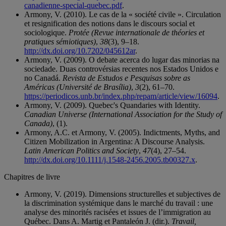
canadienne-special-quebec.pdf
.
Armony, V. (2010). Le cas de la « société civile ». Circulation
et resignification des notions dans le discours social et
sociologique.
Protée (Revue internationale de théories et
pratiques sémiotiques)
,
38
(3), 9–18.
http://dx.doi.org/10.7202/045612ar
.
Armony, V. (2009). O debate acerca do lugar das minorias na
sociedade. Duas controvérsias recentes nos Estados Unidos e
no Canadá.
Revista de Estudos e Pesquisas sobre as
Américas (Université de Brasília)
,
3
(2), 61–70.
https://periodicos.unb.br/index.php/repam/article/view/16094
.
Armony, V. (2009). Quebec's Quandaries with Identity.
Canadian Universe (International Association for the Study of
Canada)
, (1).
Armony, A.C. et Armony, V. (2005). Indictments, Myths, and
Citizen Mobilization in Argentina: A Discourse Analysis.
Latin American Politics and Society
,
47
(4), 27–54.
http://dx.doi.org/10.1111/j.1548-2456.2005.tb00327.x
.
Chapitres de livre
Armony, V. (2019). Dimensions structurelles et subjectives de
la discrimination systémique dans le marché du travail : une
analyse des minorités racisées et issues de l’immigration au
Québec. Dans A. Martig et Pantaleón J. (dir.).
Travail,