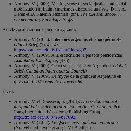
Armony, V. (2009). Making sense of social justice and social
mobilization in Latin America: A discourse analysis. Dans A.
Denis et D. Kalekin-Fishman (dir.).
The ISA Handbook in
Contemporary Sociology
. Sage.
Articles professionnels ou de magazines
Armony, V. (2011). Dilemmes argentins et tango péroniste.
Global Brief
, (7), 42–43.
https://issuu.com/louis.fishauf/docs/gb7
.
Armony, V. (2009). A la escucha de la palabra presidencial.
Actualidad Psicológica
, (375).
Armony, V. (2009). Ce n'est pas la fête en Argentine.
Global
Brief (Canadian International Council)
.
Armony, V. (2009). Le mythe de la grandeur Argentine en
question.
Le Mensuel de l'Université
.
Livres
Armony, V. et Rousseau, S. (2013).
Diversidad cultural,
desigualdades y democratización en América Latina
. Peter
Lang International Academic Publishing Group.
http://dx.doi.org/10.3726/b17892
Armony, V. (2012).
Le Québec expliqué aux immigrants
(Nouvelle éd. revue et aug.). VLB éditeur.