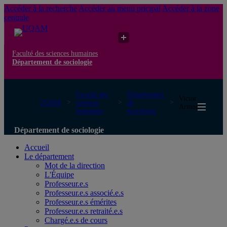
Accéder à la recherche
Accéder au menu pricipal
Accéder à la zone
centrale
Faculté des sciences humaines
Département de sociologie
Faculté des
Département
Victor
UQAM
sciences
de
Armony
humaines
sociologie
Département de sociologie
Accueil
Le département
Mot de la direction
L'Équipe
Professeur.e.s
Professeur.e.s associé.e.s
Professeur.e.s émérites
Professeur.e.s retraité.e.s
Chargé.e.s de cours