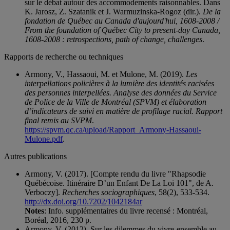
sur le débat autour des accommodements raisonnables. Dans
K. Jarosz, Z. Szatanik et J. Warmuzinska-Rogoz (dir.).
De la
fondation de Québec au Canada d'aujourd'hui, 1608-2008 /
From the foundation of Québec City to present-day Canada,
1608-2008 : retrospections, path of change, challenges
.
Rapports de recherche ou techniques
Armony, V., Hassaoui, M. et Mulone, M. (2019).
Les
interpellations policières à la lumière des identités racisées
des personnes interpellées. Analyse des données du Service
de Police de la Ville de Montréal (SPVM) et élaboration
d’indicateurs de suivi en matière de profilage racial. Rapport
final remis au SVPM
.
https://spvm.qc.ca/upload/Rapport_Armony-Hassaoui-
Mulone.pdf
.
Autres publications
Armony, V. (2017). [Compte rendu du livre "Rhapsodie
Québécoise. Itinéraire D’un Enfant De La Loi 101", de A.
Verboczy].
Recherches sociographiques
, 58(2), 533-534.
http://dx.doi.org/10.7202/1042184ar
Notes
: Info. supplémentaires du livre recensé : Montréal,
Boréal, 2016, 230 p.
Armony, V. (2012). Sur les dilemmes du vivre-ensemble au