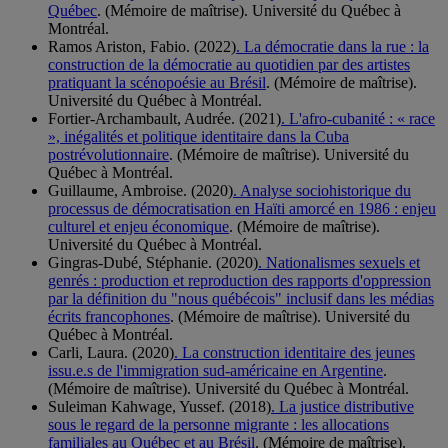
Québec
. (Mémoire de maîtrise). Université du Québec à
Montréal.
Ramos Ariston, Fabio. (2022)
. La démocratie dans la rue : la
construction de la démocratie au quotidien par des artistes
pratiquant la scénopoésie au Brésil
. (Mémoire de maîtrise).
Université du Québec à Montréal.
Fortier-Archambault, Audrée. (2021)
. L'afro-cubanité : « race
», inégalités et politique identitaire dans la Cuba
postrévolutionnaire
. (Mémoire de maîtrise). Université du
Québec à Montréal.
Guillaume, Ambroise. (2020)
. Analyse sociohistorique du
processus de démocratisation en Haïti amorcé en 1986 : enjeu
culturel et enjeu économique
. (Mémoire de maîtrise).
Université du Québec à Montréal.
Gingras-Dubé, Stéphanie. (2020)
. Nationalismes sexuels et
genrés : production et reproduction des rapports d'oppression
par la définition du "nous québécois" inclusif dans les médias
écrits francophones
. (Mémoire de maîtrise). Université du
Québec à Montréal.
Carli, Laura. (2020)
. La construction identitaire des jeunes
issu.e.s de l'immigration sud-américaine en Argentine
.
(Mémoire de maîtrise). Université du Québec à Montréal.
Suleiman Kahwage, Yussef. (2018)
. La justice distributive
sous le regard de la personne migrante : les allocations
familiales au Québec et au Brésil
. (Mémoire de maîtrise).