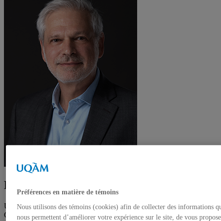
Professeur
Préférences en matière de témoins
Unité
:
Département de sociologie
Nous utilisons des témoins (cookies) afin de collecter des informations q
Courriel
:
armony.victor@uqam.ca
nous permettent d’améliorer votre expérience sur le site, de vous propose