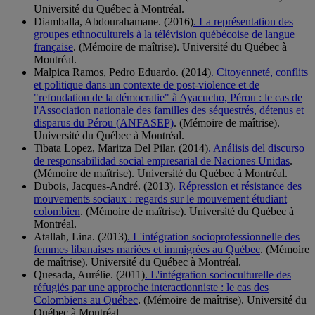
Université du Québec à Montréal.
Diamballa, Abdourahamane. (2016)
. La représentation des
groupes ethnoculturels à la télévision québécoise de langue
française
. (Mémoire de maîtrise). Université du Québec à
Montréal.
Malpica Ramos, Pedro Eduardo. (2014)
. Citoyenneté, conflits
et politique dans un contexte de post-violence et de
"refondation de la démocratie" à Ayacucho, Pérou : le cas de
l'Association nationale des familles des séquestrés, détenus et
disparus du Pérou (ANFASEP)
. (Mémoire de maîtrise).
Université du Québec à Montréal.
Tibata Lopez, Maritza Del Pilar. (2014)
. Análisis del discurso
de responsabilidad social empresarial de Naciones Unidas
.
(Mémoire de maîtrise). Université du Québec à Montréal.
Dubois, Jacques-André. (2013)
. Répression et résistance des
mouvements sociaux : regards sur le mouvement étudiant
colombien
. (Mémoire de maîtrise). Université du Québec à
Montréal.
Atallah, Lina. (2013)
. L'intégration socioprofessionnelle des
femmes libanaises mariées et immigrées au Québec
. (Mémoire
de maîtrise). Université du Québec à Montréal.
Quesada, Aurélie. (2011)
. L'intégration socioculturelle des
réfugiés par une approche interactionniste : le cas des
Colombiens au Québec
. (Mémoire de maîtrise). Université du
Québec à Montréal.