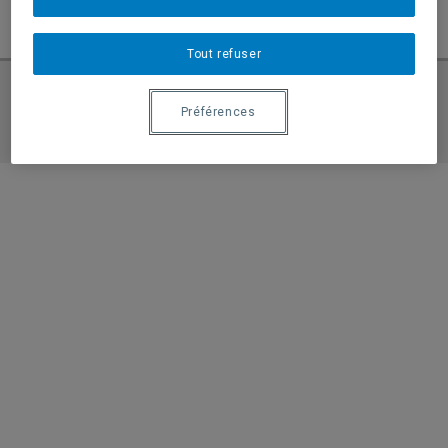
Tagged
Elsa Galerand
,
Publication
,
Sociologie
,
UQAM
Tout refuser
Préférences
Demande d’admission