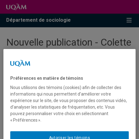
Accéder
Accéder
Accéder
à
au
à
la
menu
la
Département de sociologie
recherche
pricipal
zone
centrale
Nouvelle publication - Colette
Guillaumin dans les Cahiers
de Recherche Sociologique
Préférences en matière de témoins
Elsa Galerand, professeure au Département, a
Nous utilisons des témoins (cookies) afin de collecter des
codirigé avec Danielle Juteau et Linda Pietrantonio
informations qui nous permettent d’améliorer votre
un numéro spécial des
Cahiers de Recherche Sociologique
expérience sur le site, de vous proposer des contenus vidéo,
sur les travaux de Colette Guillaumin.
d’analyser les statistiques de fréquentation, etc. Vous
pouvez personnaliser votre choix en sélectionnant
« Préférences ».
L'ensemble du numéro est disponible sur la plateforme
Érudit
ici
.
Autoriser les témoins