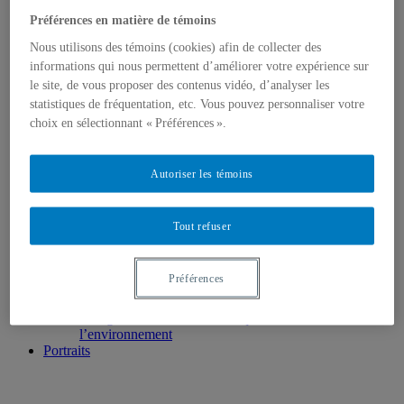
Professeur.e.s
Préférences en matière de témoins
Professeur.e.s associé.e.s
Professeur.e.s émérites
Nous utilisons des témoins (cookies) afin de collecter des
Professeur.e.s retraité.e.s
informations qui nous permettent d’améliorer votre expérience sur
Chargé.e.s de cours
le site, de vous proposer des contenus vidéo, d’analyser les
Programmes
statistiques de fréquentation, etc. Vous pouvez personnaliser votre
1er cycle
2e cycle
choix en sélectionnant « Préférences ».
3e cycle
Recherche
Laboratoire de méthodologie de recherche en
Autoriser les témoins
Sociologie
Unités de recherche
Mémoires et thèses
Tout refuser
Champs d’intérêts et d’expertises
Publications
Cahiers de recherche sociologique
Préférences
La revue Sessions sociologiques
Cahiers SOCIÉTÉ
VertigO – La revue électronique en sciences de
l’environnement
Portraits