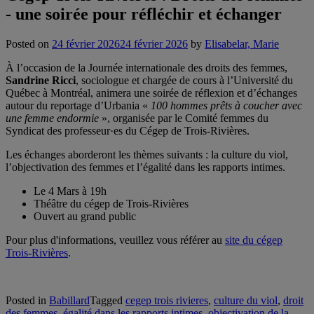
- une soirée pour réfléchir et échanger
Posted on
24 février 2026
24 février 2026
by
Elisabelar, Marie
À l’occasion de la Journée internationale des droits des femmes,
Sandrine Ricci
, sociologue et chargée de cours à l’Université du
Québec à Montréal, animera une soirée de réflexion et d’échanges
autour du reportage d’Urbania «
100 hommes prêts à coucher avec
une femme endormie
», organisée par le Comité femmes du
Syndicat des professeur·es du Cégep de Trois-Rivières.
Les échanges aborderont les thèmes suivants : la culture du viol,
l’objectivation des femmes et l’égalité dans les rapports intimes.
Le 4 Mars à 19h
Théâtre du cégep de Trois-Rivières
Ouvert au grand public
Pour plus d'informations, veuillez vous référer au
site du cégep
Trois-Rivières
.
Posted in
Babillard
Tagged
cegep trois rivieres
,
culture du viol
,
droit
des femmes
,
égalité dans les rapports intimes
,
objectivation de la