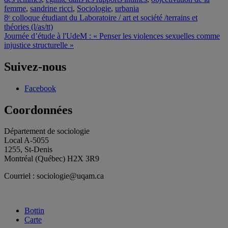
femme
,
sandrine ricci
,
Sociologie
,
urbania
Navigation
8ᵉ colloque étudiant du Laboratoire / art et société /terrains et
théories (l/as/tt)
de
Journée d’étude à l'UdeM : « Penser les violences sexuelles comme
l'article
injustice structurelle »
Suivez-nous
Facebook
Coordonnées
Département de sociologie
Local A-5055
1255, St-Denis
Montréal (Québec) H2X 3R9
Courriel : sociologie@uqam.ca
Bottin
Carte