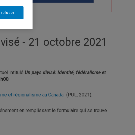
 refuser
ivisé - 21 octobre 2021
uel intitulé
Un pays divisé: Identité, fédéralisme et
4h00
.
isme et régionalisme au Canada
(PUL, 2021).
vénement en remplissant le formulaire qui se trouve