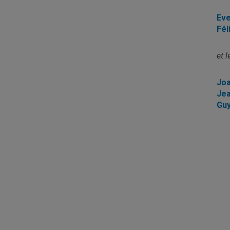
Eve
Fél
et 
Joa
Jea
Guy