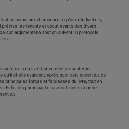
destiné autant aux chercheur.e.s qu’aux étudiant.e.s,
 Il précise les tenants et aboutissants des divers
 de son argumentaire, tout en suivant un protocole
lies.
es auteur.e.s du livre brièvement présenteront
 qu’il et elle avancent, après quoi trois expert.e.s de
les principales forces et faiblesses du livre, tout en
s. Enfin, les participant.e.s seront invités à poser
sent.e.s.