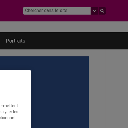
Portraits
permettent
nalyser les
ctionnant