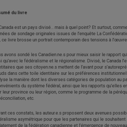
umé du livre
Canada est un pays divisé… mais à quel point? Et surtout, comme
nées de sondage originales issues de l’enquête La Confédérati
 , ce livre brosse un portrait contemporain des tensions à l’œuvre
s avons sondé les Canadien.ne.s pour mieux saisir le rapport qu’i
si qu’avec le fédéralisme et le régionalisme. Divisé, le Canada l’
ntitaires que ses citoyen.ne.s mettent de l’avant pour s’autoreprése
ds dans cette toile identitaire sur les préférences institutionnell
lyse la manière dont les diverses catégories de population au p
onvénients du système fédéral, ainsi que les rapports qu’elles e
r leur province ou leur région, comme le programme de la péréqua
éconciliation, etc.
ant ces constats, les auteur.e.s proposent deux avenues possib
éralisme asymétrique pour que les partenaires qui le souhaitent 
clatement de la fédération canadienne et l’émergence de nouveau