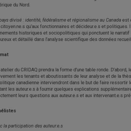
rique du Nord.
pays divisé : identité, fédéralisme et régionalisme au Canada
est 
 citoyen.ne.s qu’aux fonctionnaires et décideur.e.s et politiques.
nements historiques et sociopolitiques qui ponctuent le narratif
oureux et détaillé dans l’analyse scientifique des données recueil
rmat
 atelier du CRIDAQ prendra la forme d’une table ronde. D’abord, l
èvement les tenants et aboutissants de leur analyse et de la thèse
politique canadienne interviendront dans le but de faire ressortir 
itant les auteur.e.s à fournir quelques explications supplémentaire
ectement leurs questions aux auteur.e.s et aux intervenant.e.s pré
élistes
c la participation des auteur.e.s