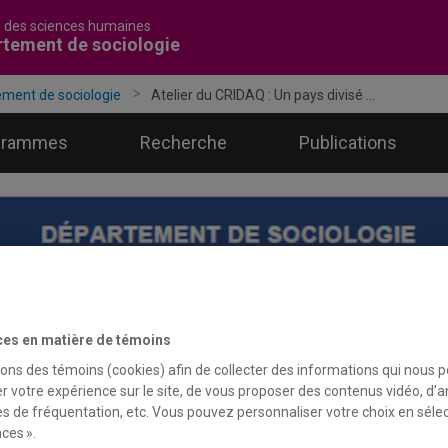
é des sciences humaines
tement de sociologie
ment de sociologie
Atelier du CRIDAQ : Un pays divisé ...
grammes
Recherche
Publications
ces en matière de témoins
sons des témoins (cookies) afin de collecter des informations qui nous 
r votre expérience sur le site, de vous proposer des contenus vidéo, d’a
es de fréquentation, etc. Vous pouvez personnaliser votre choix en séle
ces ».