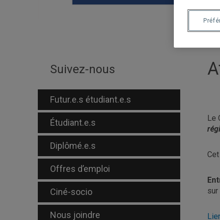
Préf
A
Suivez-nous
Futur.e.s étudiant.e.s
Le 
Étudiant.e.s
rég
Diplômé.e.s
Cet 
Offres d’emploi
Ent
sur
Ciné-socio
Nous joindre
Lie