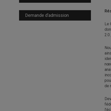
Rés
Demande d’admission
Le 
don
2.0
Nou
ain
ide
nœu
ana
inc
pou
de r
Dev
féd
l’é