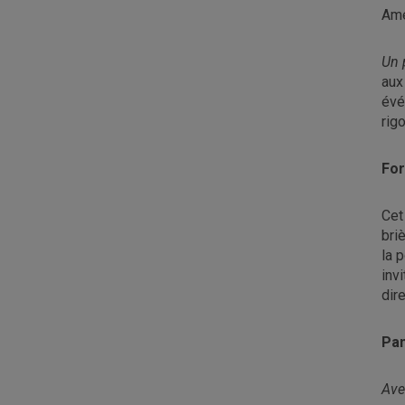
Amé
Un 
aux
évé
rig
Fo
Cet
bri
la 
inv
dir
Pan
Ave