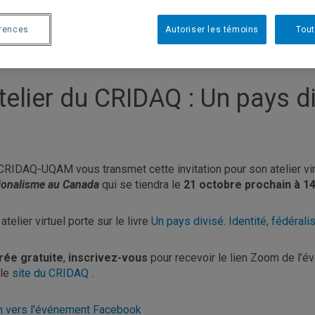
érences
Autoriser les témoins
Tout
telier du CRIDAQ : Un pays d
CRIDAQ-UQAM vous transmet cette invitation pour son atelier virt
ionalisme au Canada
qui se tiendra le
21 octobre prochain à 1
atelier virtuel porte sur le livre
Un pays divisé. Identité, fédéral
rée gratuite
,
inscrivez-vous
pour recevoir le lien Zoom de l’é
 le
site du CRIDAQ
.
n vers l'événement Facebook