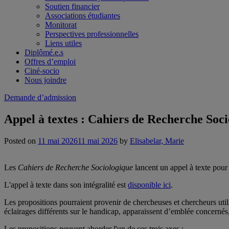
Soutien financier
Associations étudiantes
Monitorat
Perspectives professionnelles
Liens utiles
Diplômé.e.s
Offres d’emploi
Ciné-socio
Nous joindre
Demande d’admission
Appel à textes : Cahiers de Recherche Soci
Posted on
11 mai 2026
11 mai 2026
by
Elisabelar, Marie
Les
Cahiers de Recherche Sociologique
lancent un appel à texte pou
L'appel à texte dans son intégralité est
disponible ici
.
Les propositions pourraient provenir de chercheuses et chercheurs util
éclairages différents sur le handicap, apparaissent d’emblée concernés
Les propositions peuvent aborder l'un de ces trois axes :