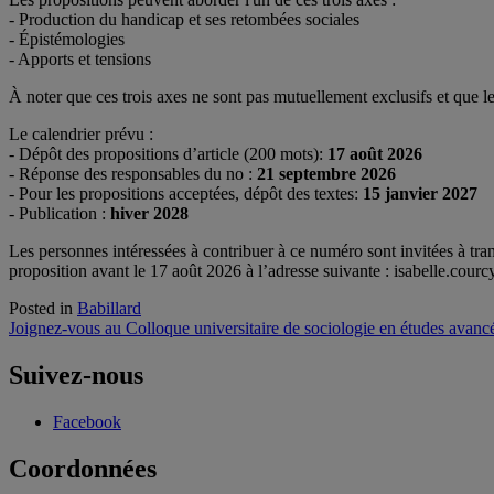
- Production du handicap et ses retombées sociales
- Épistémologies
- Apports et tensions
À noter que ces trois axes ne sont pas mutuellement exclusifs et que l
Le calendrier prévu :
- Dépôt des propositions d’article (200 mots):
17 août 2026
- Réponse des responsables du no :
21 septembre 2026
- Pour les propositions acceptées, dépôt des textes:
15 janvier 2027
- Publication :
hiver 2028
Les personnes intéressées à contribuer à ce numéro sont invitées à tra
proposition avant le 17 août 2026 à l’adresse suivante : isabelle.cou
Posted in
Babillard
Navigation
Joignez-vous au Colloque universitaire de sociologie en études ava
de
Suivez-nous
l'article
Facebook
Coordonnées