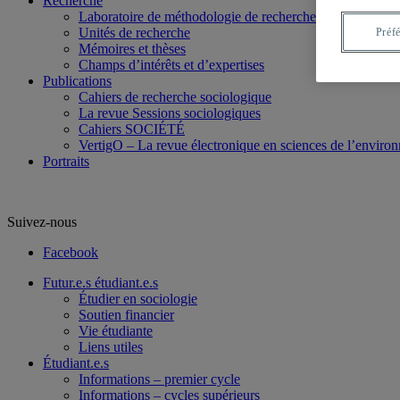
Recherche
Laboratoire de méthodologie de recherche en Sociologie
Unités de recherche
Préf
Mémoires et thèses
Champs d’intérêts et d’expertises
Publications
Cahiers de recherche sociologique
La revue Sessions sociologiques
Cahiers SOCIÉTÉ
VertigO – La revue électronique en sciences de l’enviro
Portraits
Suivez-nous
Facebook
Futur.e.s étudiant.e.s
Étudier en sociologie
Soutien financier
Vie étudiante
Liens utiles
Étudiant.e.s
Informations – premier cycle
Informations – cycles supérieurs