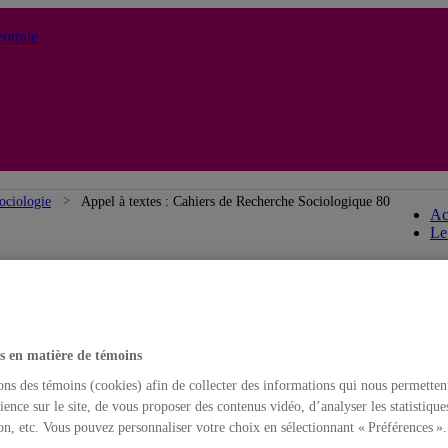
ntrale
ociologie
Appel à textes : Cahiers de Recherche Sociologique 80
Ac
Le
s en matière de témoins
ons des témoins (cookies) afin de collecter des informations qui nous permetten
ience sur le site, de vous proposer des contenus vidéo, d’analyser les statistique
on, etc. Vous pouvez personnaliser votre choix en sélectionnant « Préférences ».