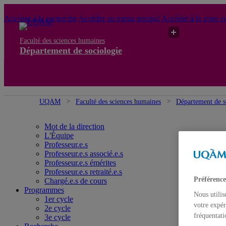
Accéder à la recherche
Accéder au menu pricipal
Accéder à la zone ce
Faculté des sciences humaines
Département de sociologie
UQAM
Faculté des sciences humaines
Département de s
Mot de la direction
L'Équipe
Professeur.e.s
Professeur.e.s associé.e.s
Professeur.e.s émérites
Professeur.e.s retraité.e.s
Préférence
Chargé.e.s de cours
Programmes
Nous utilis
1er cycle
votre expér
2e cycle
fréquentati
3e cycle