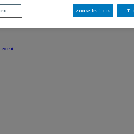
érences
Autoriser les témoins
Tout
nnement