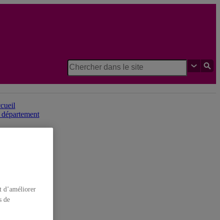
Département de sociologie
cueil
 département
t d’améliorer
s de