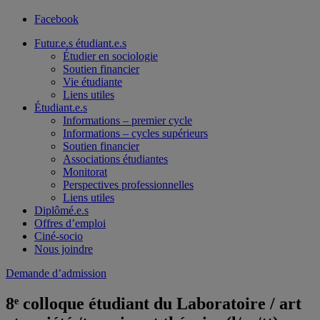
Facebook
Futur.e.s étudiant.e.s
Étudier en sociologie
Soutien financier
Vie étudiante
Liens utiles
Étudiant.e.s
Informations – premier cycle
Informations – cycles supérieurs
Soutien financier
Associations étudiantes
Monitorat
Perspectives professionnelles
Liens utiles
Diplômé.e.s
Offres d’emploi
Ciné-socio
Nous joindre
Demande d’admission
8ᵉ colloque étudiant du Laboratoire / art