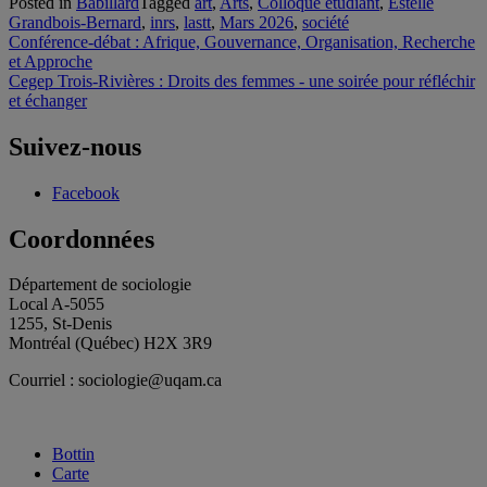
Posted in
Babillard
Tagged
art
,
Arts
,
Colloque étudiant
,
Estelle
Grandbois-Bernard
,
inrs
,
lastt
,
Mars 2026
,
société
Navigation
Conférence-débat : Afrique, Gouvernance, Organisation, Recherche
et Approche
de
Cegep Trois-Rivières : Droits des femmes - une soirée pour réfléchir
l'article
et échanger
Suivez-nous
Facebook
Coordonnées
Département de sociologie
Local A-5055
1255, St-Denis
Montréal (Québec) H2X 3R9
Courriel : sociologie@uqam.ca
Bottin
Carte