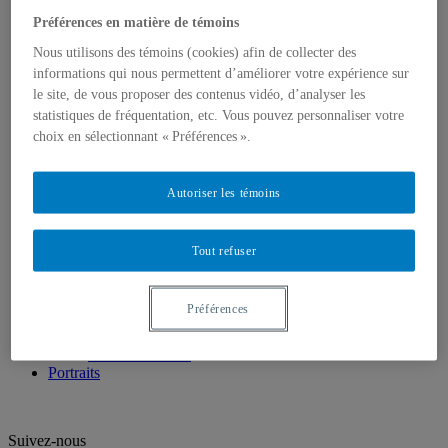
Professeur.e.s associé.e.s
Préférences en matière de témoins
Professeur.e.s émérites
Professeur.e.s retraité.e.s
Nous utilisons des témoins (cookies) afin de collecter des
Chargé.e.s de cours
informations qui nous permettent d’améliorer votre expérience sur
Programmes
le site, de vous proposer des contenus vidéo, d’analyser les
1er cycle
statistiques de fréquentation, etc. Vous pouvez personnaliser votre
2e cycle
choix en sélectionnant « Préférences ».
3e cycle
Recherche
Laboratoire de méthodologie de recherche en
Sociologie
Autoriser les témoins
Unités de recherche
Mémoires et thèses
Champs d’intérêts et d’expertises
Tout refuser
Publications
Cahiers de recherche sociologique
La revue Sessions sociologiques
Préférences
Cahiers SOCIÉTÉ
VertigO – La revue électronique en sciences de
l’environnement
Portraits
Suivez-nous