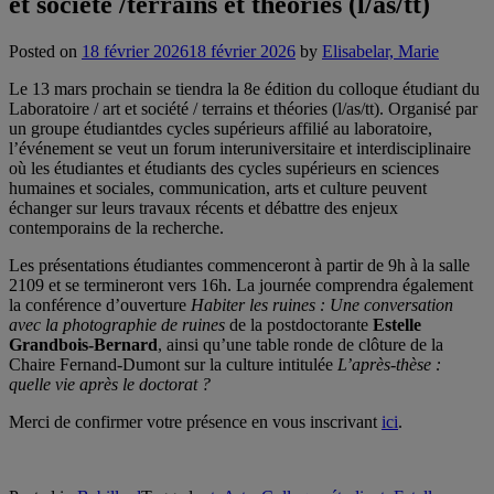
et société /terrains et théories (l/as/tt)
Posted on
18 février 2026
18 février 2026
by
Elisabelar, Marie
Le 13 mars prochain se tiendra la 8e édition du colloque étudiant du
Laboratoire / art et société / terrains et théories (l/as/tt). Organisé par
un groupe étudiantdes cycles supérieurs affilié au laboratoire,
l’événement se veut un forum interuniversitaire et interdisciplinaire
où les étudiantes et étudiants des cycles supérieurs en sciences
humaines et sociales, communication, arts et culture peuvent
échanger sur leurs travaux récents et débattre des enjeux
contemporains de la recherche.
Les présentations étudiantes commenceront à partir de 9h à la salle
2109 et se termineront vers 16h. La journée comprendra également
la conférence d’ouverture
Habiter les ruines : Une conversation
avec la photographie de ruines
de la postdoctorante
Estelle
Grandbois-Bernard
, ainsi qu’une table ronde de clôture de la
Chaire Fernand-Dumont sur la culture intitulée
L’après-thèse :
quelle vie après le doctorat ?
Merci de confirmer votre présence en vous inscrivant
ici
.