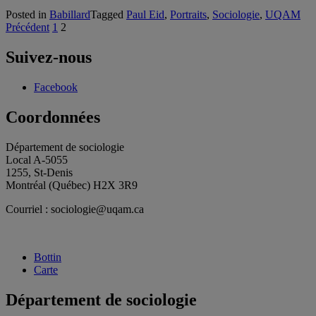
Posted in
Babillard
Tagged
Paul Eid
,
Portraits
,
Sociologie
,
UQAM
Pagination
Précédent
1
2
des
Suivez-nous
publications
Facebook
Coordonnées
Département de sociologie
Local A-5055
1255, St-Denis
Montréal (Québec) H2X 3R9
Courriel : sociologie@uqam.ca
Bottin
Carte
Département de sociologie