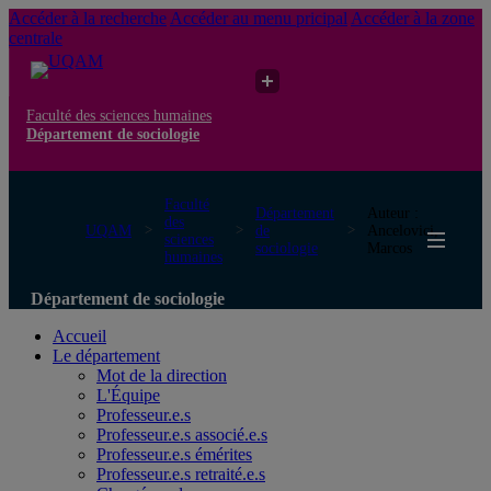
Accéder à la recherche
Accéder au menu pricipal
Accéder à la zone
centrale
Faculté des sciences humaines
Département de sociologie
Faculté
Département
Auteur :
des
UQAM
de
Ancelovici,
sciences
sociologie
Marcos
humaines
Département de sociologie
Accueil
Le département
Mot de la direction
L'Équipe
Professeur.e.s
Professeur.e.s associé.e.s
Professeur.e.s émérites
Professeur.e.s retraité.e.s