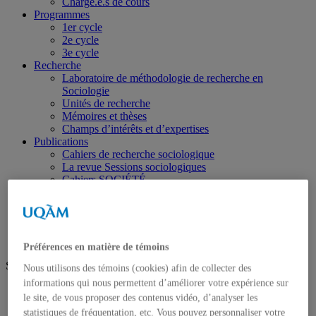
Chargé.e.s de cours
Programmes
1er cycle
2e cycle
3e cycle
Recherche
Laboratoire de méthodologie de recherche en
Sociologie
Unités de recherche
Mémoires et thèses
Champs d’intérêts et d’expertises
Publications
Cahiers de recherche sociologique
La revue Sessions sociologiques
Cahiers SOCIÉTÉ
VertigO – La revue électronique en sciences de
l’environnement
Portraits
Préférences en matière de témoins
Suivez-nous
Nous utilisons des témoins (cookies) afin de collecter des
informations qui nous permettent d’améliorer votre expérience sur
Facebook
le site, de vous proposer des contenus vidéo, d’analyser les
statistiques de fréquentation, etc. Vous pouvez personnaliser votre
Futur.e.s étudiant.e.s